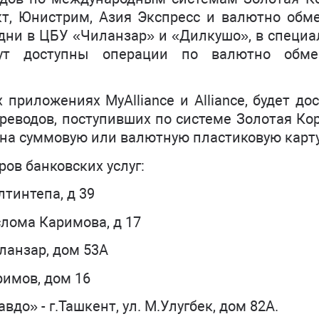
акт, Юнистрим, Азия Экспресс и валютно обм
дни в ЦБУ «Чиланзар» и «Дилкушо», в специ
дут доступны операции по валютно обм
приложениях MyAlliance и Alliance, будет до
еводов, поступивших по системе Золотая Ко
на cуммовую или валютную пластиковую карту
ов банковских услуг:
лтинтепа, д 39
Ислома Каримова, д 17
иланзар, дом 53А
римов, дом 16
до» - г.Ташкент, ул. М.Улугбек, дом 82А.