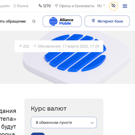
1270
Офисы и банкоматы
ациям
О банке
RU
ить обращение
Интернет-банк
202
Обновление: 17 марта 2022, 17:29
Курс валют
дания
нтепа»
В обменном пункте
будут
рона,