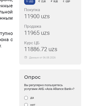
USD
EUR
RUB
GBP
енные
Покупка
альной
11900 uzs
енным
Продажа
11965 uzs
ступно
рона с
Курс ЦБ
.
11886.72 uzs
Данные от 06.08.2026
Опрос
Вы регулярно пользуетесь
услугами АКБ «Asia Alliance Bank»?
да
нет