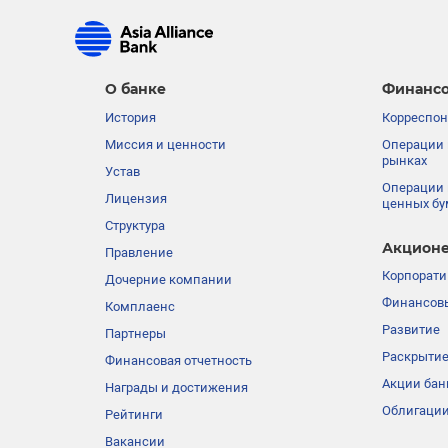
О банке
Финансо
История
Корреспон
Миссия и ценности
Операции 
рынках
Устав
Операции 
Лицензия
ценных бу
Структура
Акционе
Правление
Корпорати
Дочерние компании
Финансовы
Комплаенс
Развитие
Партнеры
Раскрыти
Финансовая отчетность
Акции бан
Награды и достижения
Облигации
Рейтинги
Вакансии