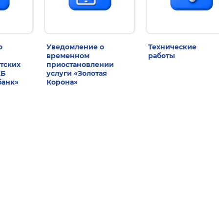
о
Уведомление о
Технические
временном
работы
тских
приостановлении
КБ
услуги «Золотая
банк»
Корона»