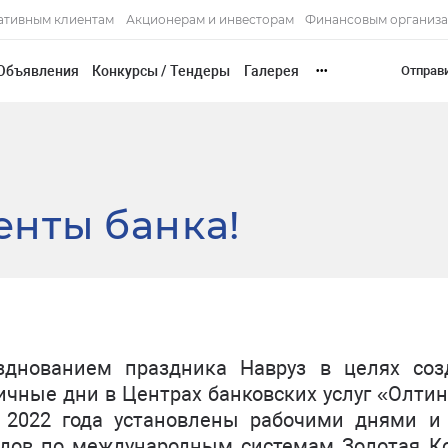
ативным клиентам
Акционерам и инвесторам
Финансовым организ
Объявления
Конкурсы / Тендеры
Галерея
Отправ
•••
нты банка!
зднованием праздника Навруз в целях соз
ичные дни в Центрах банковских услуг «Олти
а 2022 года установлены рабочими днями и 
одов по международным системам Золотая Ко