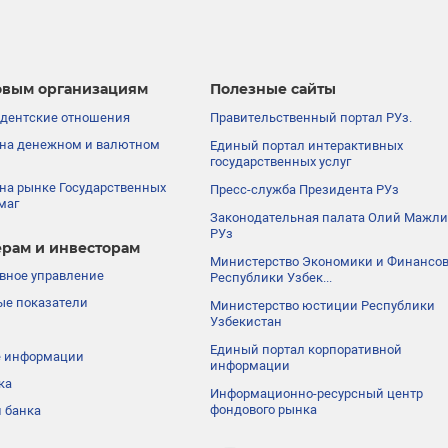
вым организациям
Полезные сайты
дентские отношения
Правительственный портал РУз.
на денежном и валютном
Единый портал интерактивных
государственных услуг
на рынке Государственных
Пресс-служба Президента РУз
маг
Законодательная палата Олий Мажли
РУз
рам и инвесторам
Министерство Экономики и Финансо
вное управление
Республики Узбек...
е показатели
Министерство юстиции Республики
Узбекистан
Единый портал корпоративной
е информации
информации
ка
Информационно-ресурсный центр
фондового рынка
 банка