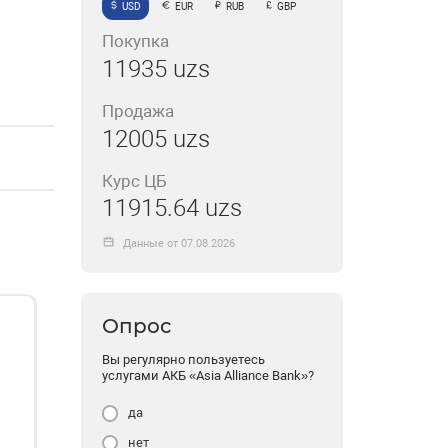
USD
EUR
RUB
GBP
Покупка
11935 uzs
Продажа
12005 uzs
Курс ЦБ
11915.64 uzs
Данные от 07.08.2026
Опрос
Вы регулярно пользуетесь
услугами АКБ «Asia Alliance Bank»?
да
нет