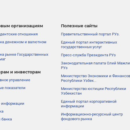
вым организациям
Полезные сайты
дентские отношения
Правительственный портал РУз.
на денежном и валютном
Единый портал интерактивных
государственных услуг
на рынке Государственных
Пресс-служба Президента РУз
маг
Законодательная палата Олий Мажли
РУз
рам и инвесторам
Министерство Экономики и Финансо
вное управление
Республики Узбек...
е показатели
Министерство юстиции Республики
Узбекистан
Единый портал корпоративной
е информации
информации
ка
Информационно-ресурсный центр
фондового рынка
 банка