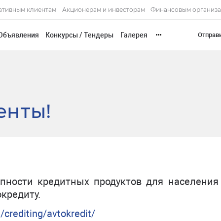
ативным клиентам
Акционерам и инвесторам
Финансовым организ
Объявления
Конкурсы / Тендеры
Галерея
Отправ
•••
енты!
упности кредитных продуктов для населения
кредиту.
e/crediting/avtokredit/