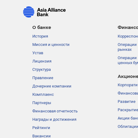
О банке
Финансо
История
Корреспон
Миссия и ценности
Операции 
рынках
Устав
Операции 
Лицензия
ценных бу
Структура
Акционе
Правление
Корпорати
Дочерние компании
Финансовы
Комплаенс
Развитие
Партнеры
Раскрыти
Финансовая отчетность
Акции бан
Награды и достижения
Облигации
Рейтинги
Вакансии