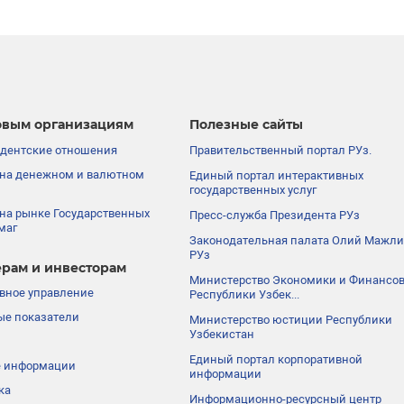
вым организациям
Полезные сайты
дентские отношения
Правительственный портал РУз.
на денежном и валютном
Единый портал интерактивных
государственных услуг
на рынке Государственных
Пресс-служба Президента РУз
маг
Законодательная палата Олий Мажли
РУз
рам и инвесторам
Министерство Экономики и Финансо
вное управление
Республики Узбек...
е показатели
Министерство юстиции Республики
Узбекистан
Единый портал корпоративной
е информации
информации
ка
Информационно-ресурсный центр