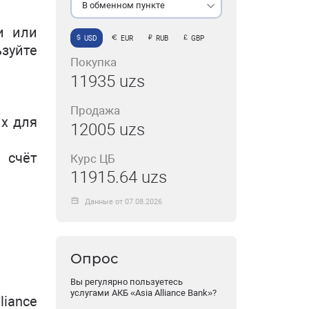
В обменном пункте
и или
USD
EUR
RUB
GBP
зуйте
Покупка
11935 uzs
Продажа
ых для
12005 uzs
 счёт
Курс ЦБ
11915.64 uzs
Данные от 07.08.2026
Опрос
Вы регулярно пользуетесь
услугами АКБ «Asia Alliance Bank»?
liance