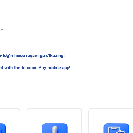
k»
n-to'g‘ri hisob raqamiga o'tkazing!
t with the Alliance Pay mobile app!