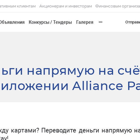
ативным клиентам
Акционерам и инвесторам
Финансовым организ
Объявления
Конкурсы / Тендеры
Галерея
Отправ
•••
ьги напрямую на счё
иложении Alliance Pa
ду картами? Переводите деньги напрямую на
Pay!