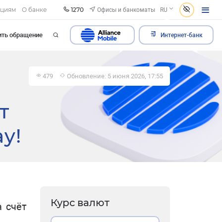
1270
Офисы и банкоматы
ациям
О банке
RU
ить обращение
Интернет-банк
479
Обновление: 5 июня 2026, 17:55
т
y!
Курс валют
 счёт