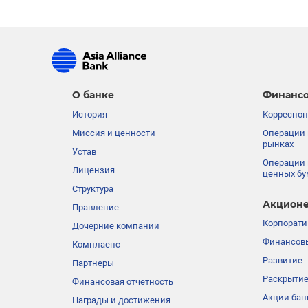
О банке
Финансо
История
Корреспон
Миссия и ценности
Операции 
рынках
Устав
Операции 
Лицензия
ценных бу
Структура
Акционе
Правление
Корпорати
Дочерние компании
Финансовы
Комплаенс
Развитие
Партнеры
Раскрыти
Финансовая отчетность
Акции бан
Награды и достижения