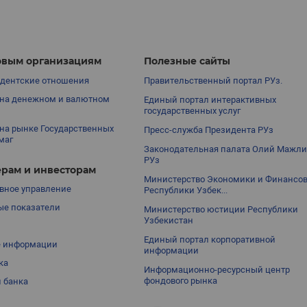
вым организациям
Полезные сайты
дентские отношения
Правительственный портал РУз.
на денежном и валютном
Единый портал интерактивных
государственных услуг
на рынке Государственных
Пресс-служба Президента РУз
маг
Законодательная палата Олий Мажли
РУз
рам и инвесторам
Министерство Экономики и Финансо
вное управление
Республики Узбек...
е показатели
Министерство юстиции Республики
Узбекистан
Единый портал корпоративной
е информации
информации
ка
Информационно-ресурсный центр
фондового рынка
 банка