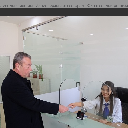
ативным клиентам
Акционерам и инвесторам
Финансовым организ
править обращение
Отправ
анк «Дустлик»!
к «Дустлик»!