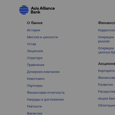
О банке
Финансо
История
Корреспон
Миссия и ценности
Операции 
рынках
Устав
Операции 
Лицензия
ценных бу
Структура
Акционе
Правление
Корпорати
Дочерние компании
Финансовы
Комплаенс
Развитие
Партнеры
Раскрыти
Финансовая отчетность
Акции бан
Награды и достижения
Облигации
Рейтинги
Вакансии