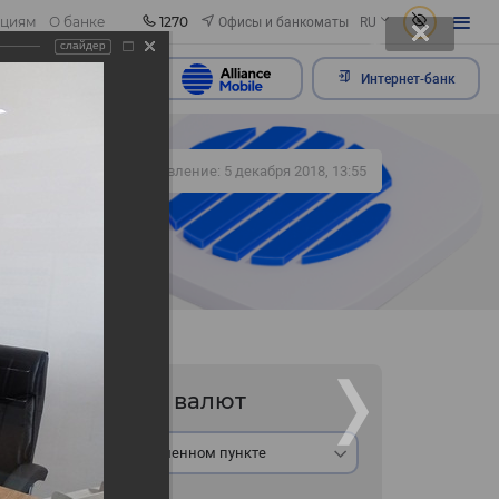
1270
Офисы и банкоматы
ациям
О банке
RU
слайдер
ить обращение
Интернет-банк
435
Обновление: 5 декабря 2018, 13:55
Курс валют
В обменном пункте