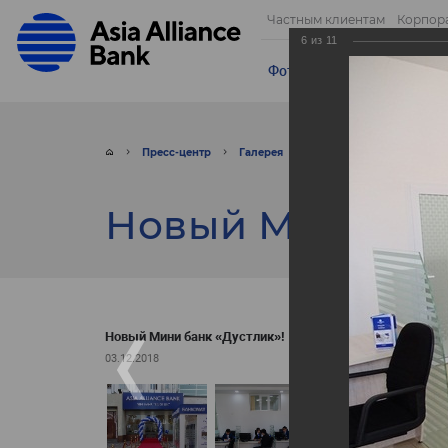
Частным клиентам
Корпор
6
из
11
Фотогалерея
Видео
От
Пресс-центр
Галерея
Фото
Новый Мини б
Новый Мини бан
Новый Мини банк «Дустлик»!
03.12.2018