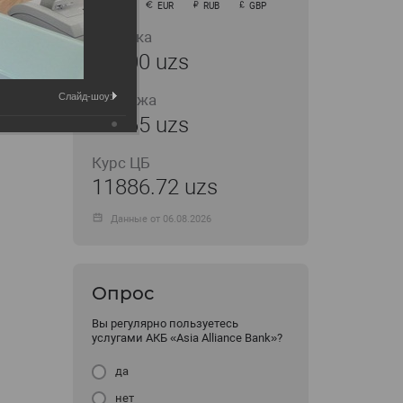
USD
EUR
RUB
GBP
Покупка
11900 uzs
Слайд-шоу:
Продажа
11965 uzs
Курс ЦБ
11886.72 uzs
Данные от 06.08.2026
Опрос
Вы регулярно пользуетесь
услугами АКБ «Asia Alliance Bank»?
да
нет