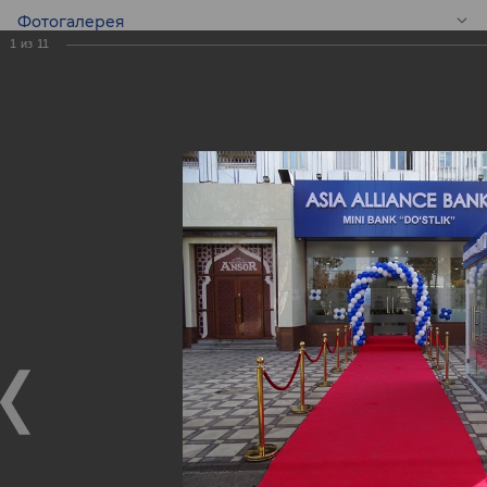
Фотогалерея
1
из
11
RU
Новый Мини банк
«Дустлик»!
Новый Мини банк «Дустлик»!
03.12.2018