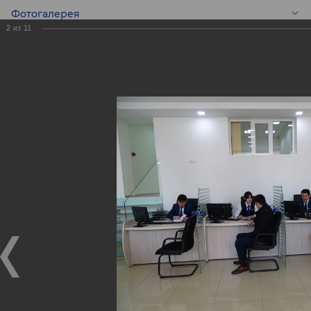
Фотогалерея
2
из
11
RU
Новый Мини банк
«Дустлик»!
Новый Мини банк «Дустлик»!
03.12.2018