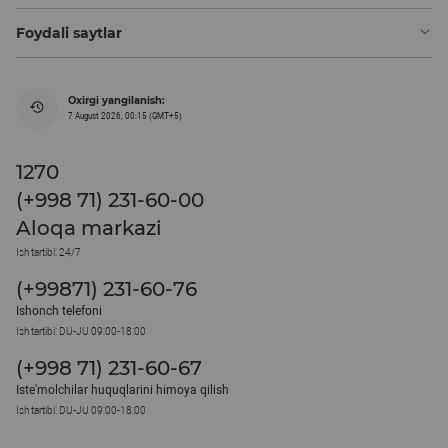
Foydali saytlar
Oxirgi yangilanish:
7 August 2026, 00:15 (GMT+5)
1270
(+998 71) 231-60-00
Aloqa markazi
Ish tartibi: 24/7
(+99871) 231-60-76
Ishonch telefoni
Ish tartibi: DU-JU 09:00-18:00
(+998 71) 231-60-67
Iste'molchilar huquqlarini himoya qilish
Ish tartibi: DU-JU 09:00-18:00