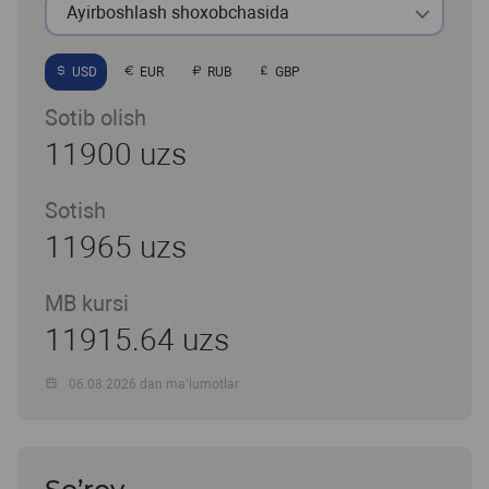
Ayirboshlash shoxobchasida
USD
EUR
RUB
GBP
Sotib olish
11900 uzs
Sotish
11965 uzs
MB kursi
11915.64 uzs
06.08.2026 dan ma’lumotlar