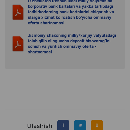
O‘zbekiston Respublikasi milliy valyutasida
korporativ bank kartalari va yakka tartibdagi
tadbirkorlarning bank kartalarini chiqarish va
ularga xizmat ko‘rsatish bo‘yicha ommaviy
oferta shartnomasi
Jismoniy shaxsning milliy/xorijiy valyutadagi
talab qilib olinguncha deposit hisovarag’ini
ochish va yuritish ommaviy oferta -
shartnomasi
Ulashish