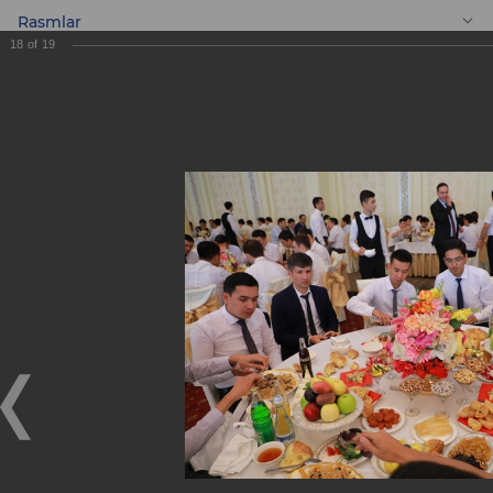
Rasmlar
18
of
19
UZ
Bankning 10 yilligi
sharafiga
bag’ishlangan
bayramona osh!
Bankning 10 yilligi sharafiga bag’ishlangan bayramona
osh!
15.08.2019