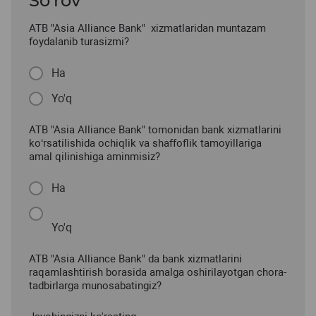
So’rov
ATB "Asia Alliance Bank" xizmatlaridan muntazam
foydalanib turasizmi?
Ha
Yo'q
ATB "Asia Alliance Bank" tomonidan bank xizmatlarini
ko‘rsatilishida ochiqlik va shaffoflik tamoyillariga
amal qilinishiga aminmisiz?
Ha
Yo'q
ATB "Asia Alliance Bank" da bank xizmatlarini
raqamlashtirish borasida amalga oshirilayotgan chora-
tadbirlarga munosabatingiz?