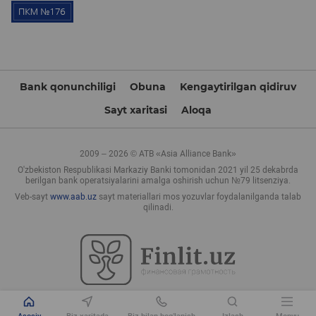
Bank qonunchiligi
Obuna
Kengaytirilgan qidiruv
Sayt xaritasi
Aloqa
2009 – 2026 © ATB «Asia Alliance Bank»
O'zbekiston Respublikasi Markaziy Banki tomonidan 2021 yil 25 dekabrda
berilgan bank operatsiyalarini amalga oshirish uchun №79 litsenziya.
Veb-sayt
www.aab.uz
sayt materiallari mos yozuvlar foydalanilganda talab
qilinadi.