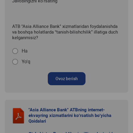
Javobingizni ko'rsating
ATB "Asia Alliance Bank" xizmatlaridan foydalanishda
va boshqa holatlarda “tanish-bilishchilik” illatiga duch
kelganmisiz?
Ha
Yo'q
Ovoz berish
"Asia Alliance Bank" ATBning internet-
ekvayring xizmatlarini ko‘rsatish bo‘yicha
Qoidalari