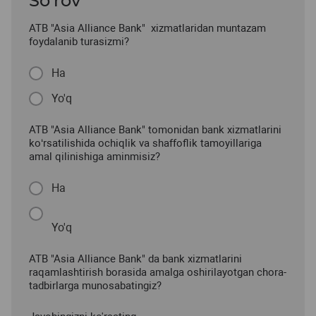
So’rov
ATB "Asia Alliance Bank" xizmatlaridan muntazam
foydalanib turasizmi?
Ha
Yo'q
ATB "Asia Alliance Bank" tomonidan bank xizmatlarini
ko‘rsatilishida ochiqlik va shaffoflik tamoyillariga
amal qilinishiga aminmisiz?
Ha
Yo'q
ATB "Asia Alliance Bank" da bank xizmatlarini
raqamlashtirish borasida amalga oshirilayotgan chora-
tadbirlarga munosabatingiz?