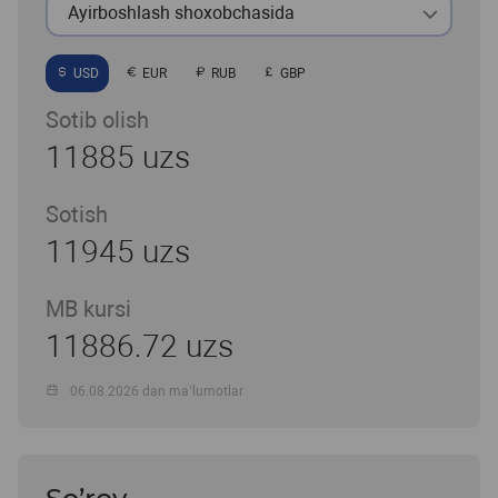
Ayirboshlash shoxobchasida
USD
EUR
RUB
GBP
Sotib olish
11885 uzs
Sotish
11945 uzs
MB kursi
11886.72 uzs
06.08.2026 dan ma’lumotlar