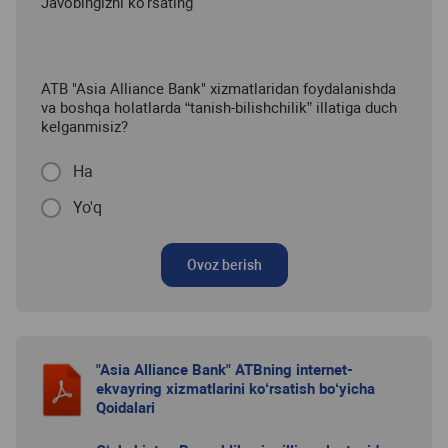
Javobingizni ko'rsating
ATB "Asia Alliance Bank" xizmatlaridan foydalanishda
va boshqa holatlarda “tanish-bilishchilik” illatiga duch
kelganmisiz?
Ha
Yo'q
Ovoz berish
"Asia Alliance Bank" ATBning internet-
ekvayring xizmatlarini ko‘rsatish bo‘yicha
Qoidalari