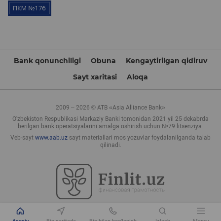
Bank qonunchiligi
Obuna
Kengaytirilgan qidiruv
Sayt xaritasi
Aloqa
2009 – 2026 © ATB «Asia Alliance Bank»
O'zbekiston Respublikasi Markaziy Banki tomonidan 2021 yil 25 dekabrda
berilgan bank operatsiyalarini amalga oshirish uchun №79 litsenziya.
Veb-sayt
www.aab.uz
sayt materiallari mos yozuvlar foydalanilganda talab
qilinadi.