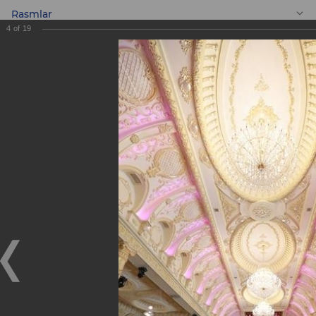
Rasmlar
4
of
19
UZ
Bankning 10 yilligi
sharafiga
bag’ishlangan
bayramona osh!
Bankning 10 yilligi sharafiga bag’ishlangan bayramona
osh!
15.08.2019