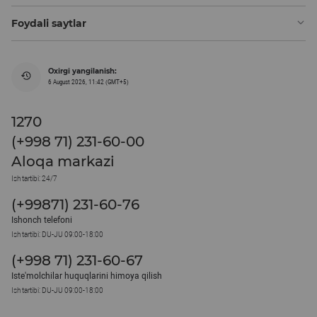
Foydali saytlar
Oxirgi yangilanish:
6 August 2026, 11:42 (GMT+5)
1270
(+998 71) 231-60-00
Aloqa markazi
Ish tartibi: 24/7
(+99871) 231-60-76
Ishonch telefoni
Ish tartibi: DU-JU 09:00-18:00
(+998 71) 231-60-67
Iste'molchilar huquqlarini himoya qilish
Ish tartibi: DU-JU 09:00-18:00