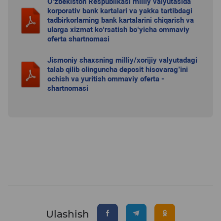
O‘zbekiston Respublikasi milliy valyutasida
korporativ bank kartalari va yakka tartibdagi
tadbirkorlarning bank kartalarini chiqarish va
ularga xizmat ko‘rsatish bo‘yicha ommaviy
oferta shartnomasi
Jismoniy shaxsning milliy/xorijiy valyutadagi
talab qilib olinguncha deposit hisovarag’ini
ochish va yuritish ommaviy oferta -
shartnomasi
Ulashish