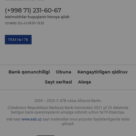
(+998 71) 231-60-67
Iste'molchilar huquqlarini himoya qilish
Ish tartibi: DU-JU 09:00-18:00
Bank qonunchiligi
Obuna
Kengaytirilgan qidiruv
Sayt xaritasi
Aloqa
2009 – 2026 © ATB «Asia Alliance Bank»
O'zbekiston Respublikasi Markaziy Banki tomonidan 2021 yil 25 dekabrda
berilgan bank operatsiyalarini amalga oshirish uchun №79 litsenziya.
Veb-sayt
www.aab.uz
sayt materiallari mos yozuvlar foydalanilganda talab
qilinadi.