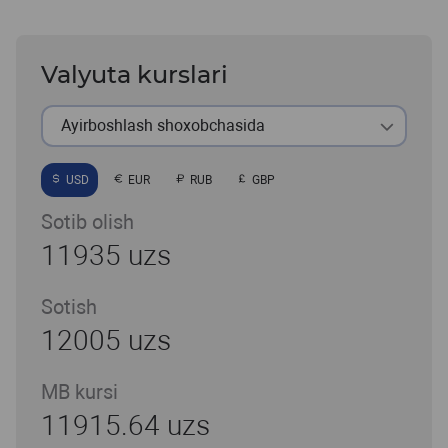
Valyuta kurslari
Ayirboshlash shoxobchasida
USD
EUR
RUB
GBP
Sotib olish
11935 uzs
Sotish
12005 uzs
MB kursi
11915.64 uzs