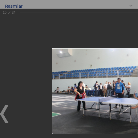
Rasmlar
15
of
24
UZ
Stol tennis
musobaqasi
Stol tennis musobaqasi
10.11.2017
2017 yil 4 noyabrda «ASIA ALLIANCE BANK» ATB Yoshlar
Ittifoqi tomonidan Toshkent Moliya Institutining sport-
sogʻlomlashtirish majmuasida Bosh ofis va Toshkent
shahridagi filiallar xodimlari oʻrtasida stol tennisi boʻyicha
musobaqa oʻtkazildi.