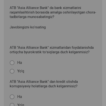
ATB "Asia Alliance Bank" da bank xizmatlarini
raqamlashtirish borasida amalga oshirilayotgan chora-
tadbirlarga munosabatingiz?
Javobingizni ko'rsating
ATB "Asia Alliance Bank" xizmatlaridan foydalanishda
ortiqcha byurokratik to‘siqlarga duch kelganmisiz?
Ha
Yo'q
ATB "Asia Alliance Bank" dan kredit olishda
korrupsiyaviy holatlarga duch kelganmisiz?
Ha
Yo'q