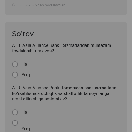
07.08.2026 dan ma’lumotlar
So’rov
ATB "Asia Alliance Bank" xizmatlaridan muntazam
foydalanib turasizmi?
Ha
Yo'q
ATB "Asia Alliance Bank" tomonidan bank xizmatlarini
ko‘rsatilishida ochiqlik va shaffoflik tamoyillariga
amal qilinishiga aminmisiz?
Ha
Yo'q