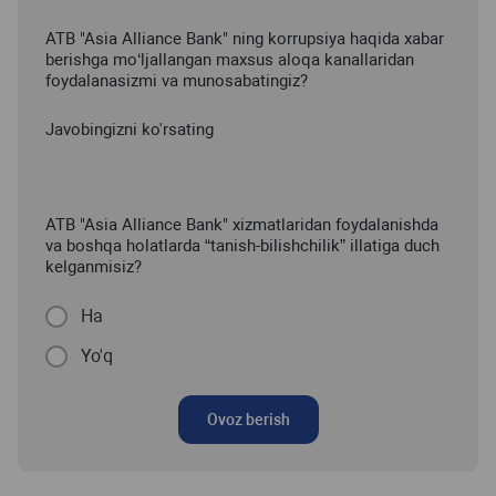
ATB "Asia Alliance Bank" ning korrupsiya haqida xabar
berishga mo‘ljallangan maxsus aloqa kanallaridan
foydalanasizmi va munosabatingiz?
Javobingizni ko'rsating
ATB "Asia Alliance Bank" xizmatlaridan foydalanishda
va boshqa holatlarda “tanish-bilishchilik” illatiga duch
kelganmisiz?
Ha
Yo'q
Ovoz berish