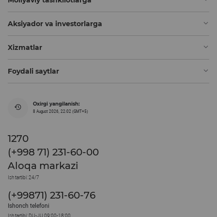
Aksiyador va investorlarga
Xizmatlar
Foydali saytlar
Oxirgi yangilanish:
8 August 2026, 22:02 (GMT+5)
1270
(+998 71) 231-60-00
Aloqa markazi
Ish tartibi: 24/7
(+99871) 231-60-76
Ishonch telefoni
Ish tartibi: DU-JU 09:00-18:00