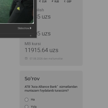
USD
EUR
RUB
GBP
Sotib olish
11935 uzs
Sotish
Slideshow:
12005 uzs
MB kursi
11915.64 uzs
07.08.2026 dan ma’lumotlar
So’rov
ATB "Asia Alliance Bank" xizmatlaridan
muntazam foydalanib turasizmi?
Ha
Yo'q