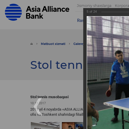
Jismoniy shaxslarga
Korpora
5
of
24
Rasmlar
Videolar
Muroja
Matbuot xizmati
Galereya
Rasmlar
Stol tenn
Stol tennis mus
Stol tennis musobaqasi
10.11.2017
2017 yil 4 noyabrda «ASIA ALLIANCE BANK» ATB Yoshlar Ittif
ofis va Toshkent shahridagi filiallar xodimlari oʻrtasida stol t