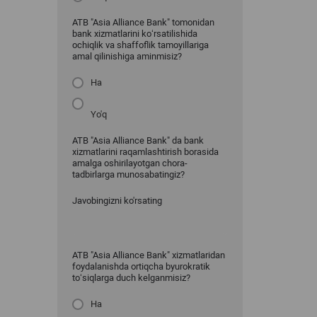
ATB "Asia Alliance Bank" tomonidan
bank xizmatlarini ko‘rsatilishida
ochiqlik va shaffoflik tamoyillariga
amal qilinishiga aminmisiz?
Ha
Yo'q
ATB "Asia Alliance Bank" da bank
xizmatlarini raqamlashtirish borasida
amalga oshirilayotgan chora-
tadbirlarga munosabatingiz?
Javobingizni ko'rsating
ATB "Asia Alliance Bank" xizmatlaridan
foydalanishda ortiqcha byurokratik
to‘siqlarga duch kelganmisiz?
Ha