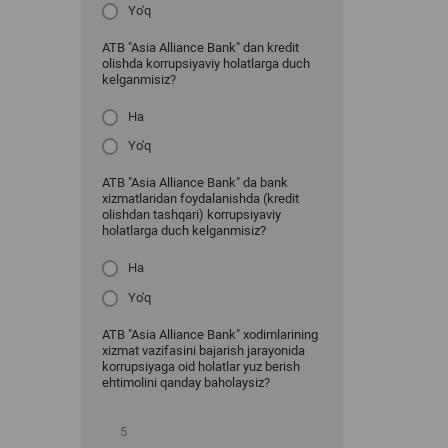
Yo'q
ATB "Asia Alliance Bank" dan kredit
olishda korrupsiyaviy holatlarga duch
kelganmisiz?
Ha
Yo'q
ATB "Asia Alliance Bank" da bank
xizmatlaridan foydalanishda (kredit
olishdan tashqari) korrupsiyaviy
holatlarga duch kelganmisiz?
Ha
Yo'q
ATB "Asia Alliance Bank" xodimlarining
xizmat vazifasini bajarish jarayonida
korrupsiyaga oid holatlar yuz berish
ehtimolini qanday baholaysiz?