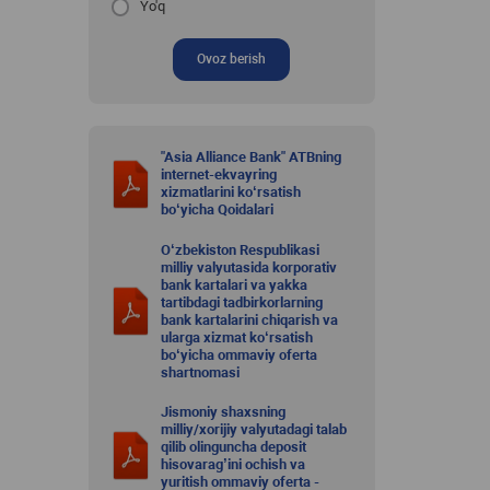
Yo'q
Ovoz berish
"Asia Alliance Bank" ATBning
internet-ekvayring
xizmatlarini ko‘rsatish
bo‘yicha Qoidalari
O‘zbekiston Respublikasi
milliy valyutasida korporativ
bank kartalari va yakka
tartibdagi tadbirkorlarning
bank kartalarini chiqarish va
ularga xizmat ko‘rsatish
bo‘yicha ommaviy oferta
shartnomasi
Jismoniy shaxsning
milliy/xorijiy valyutadagi talab
qilib olinguncha deposit
hisovarag’ini ochish va
yuritish ommaviy oferta -