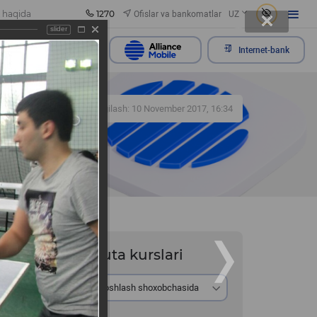
1270
Ofislar va bankomatlar
 haqida
UZ
slider
rojaatni yuborish
Internet-bank
439
Yangilash: 10 November 2017, 16:34
Valyuta kurslari
da Bosh
Ayirboshlash shoxobchasida