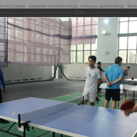
tiv mijozlarga
Aksiyador va investorlarga
Moliyaviy tashkilotlarga
Bank
atni yuborish
Mu
is musobaqasi
obaqasi
oqi tomonidan Toshkent Moliya Institutining sport-sogʻlomlashtirish majmuasi
ennisi boʻyicha musobaqa oʻtkazildi.