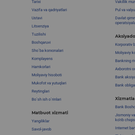
Tarixi
Vakillik mu
Vazifa va qadriyatlari
Pul va valyu
Ustavi
Davlat qimm
operatsiyal
Litsenziya
Tuzilishi
Aksiyado
Boshqaruvi
Korporativ 
Sho`ba korxonalari
Moliyaviy k
Komplayens
Bankning riv
Hamkorlari
Axborotni o
Moliyaviy hisoboti
Bank aksiya
Mukofot va yutuqlari
Bank obligat
Reytinglari
Xizmatla
Bo`sh ish o`rinlari
Bank Boshqa
Matbuot xizmati
Jismoniy va
ko'rib chiqi
Yangiliklar
Internet ba
Savol-javob