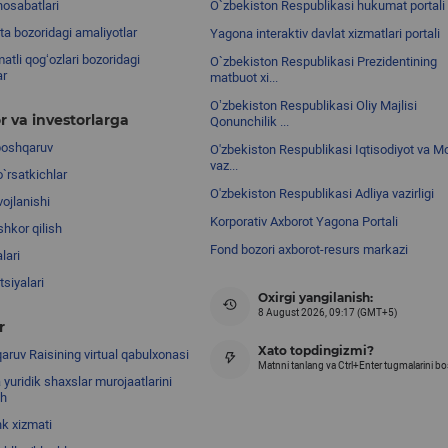
nosabatlari
O`zbekiston Respublikasi hukumat portali
ta bozoridagi amaliyotlar
Yagona interaktiv davlat xizmatlari portali
atli qog‘ozlari bozoridagi
O`zbekiston Respublikasi Prezidentining
ar
matbuot xi...
Oʼzbekiston Respublikasi Oliy Majlisi
r va investorlarga
Qonunchilik ...
boshqaruv
O'zbekiston Respublikasi Iqtisodiyot va Mo
vaz...
o`rsatkichlar
O'zbekiston Respublikasi Adliya vazirligi
ojlanishi
Korporativ Axborot Yagona Portali
shkor qilish
Fond bozori axborot-resurs markazi
lari
siyalari
Oxirgi yangilanish:
8 August 2026, 09:17 (GMT+5)
r
Xato topdingizmi?
ruv Raisining virtual qabulxonasi
Matnni tanlang va Ctrl+Enter tugmalarini b
 yuridik shaxslar murojaatlarini
sh
nk xizmati