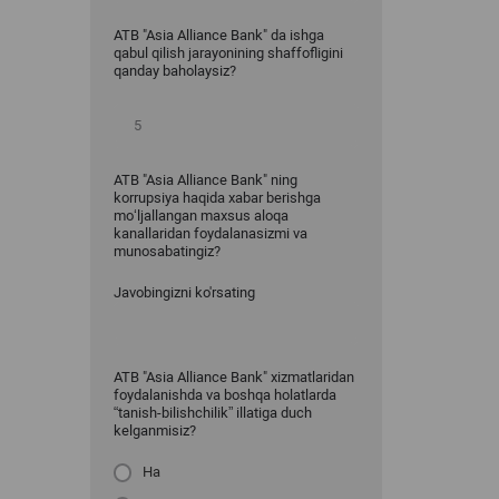
ATB "Asia Alliance Bank" da ishga
qabul qilish jarayonining shaffofligini
qanday baholaysiz?
ATB "Asia Alliance Bank" ning
korrupsiya haqida xabar berishga
mo‘ljallangan maxsus aloqa
kanallaridan foydalanasizmi va
munosabatingiz?
Javobingizni ko'rsating
ATB "Asia Alliance Bank" xizmatlaridan
foydalanishda va boshqa holatlarda
“tanish-bilishchilik” illatiga duch
kelganmisiz?
Ha