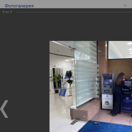
Фотогалерея
6
из
9
RU
Новый Центр
банковских услуг
«Шайхонтохур»
Новый Центр банковских услуг «Шайхонтохур»
11.02.2022