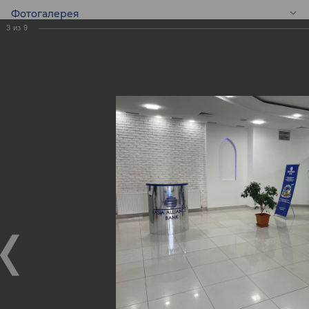
Фотогалерея
3
из
9
RU
Новый Центр
банковских услуг
«Шайхонтохур»
Новый Центр банковских услуг «Шайхонтохур»
11.02.2022