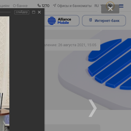
1270
Офисы и банкоматы
ациям
О банке
RU
слайдер
ить обращение
Интернет-банк
341
Обновление: 26 августа 2021, 15:05
но