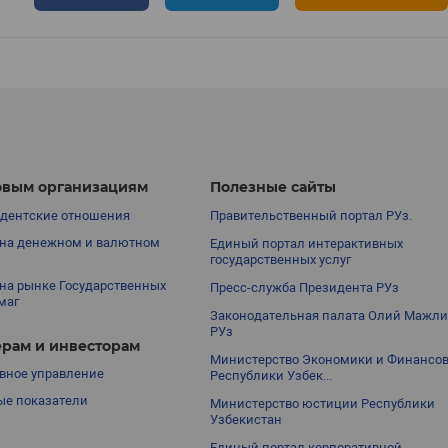
вым организациям
Полезные сайты
дентские отношения
Правительственный портал РУз.
на денежном и валютном
Единый портал интерактивных
государственных услуг
на рынке Государственных
Пресс-служба Президента РУз
маг
Законодательная палата Олий Мажли
РУз
рам и инвесторам
Министерство Экономики и Финансо
вное управление
Республики Узбек...
е показатели
Министерство юстиции Республики
Узбекистан
Единый портал корпоративной