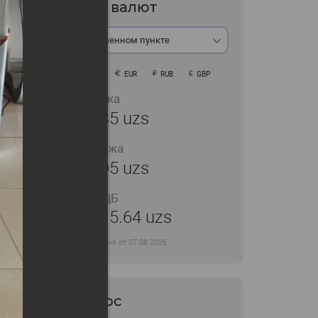
Курс валют
В обменном пункте
USD
EUR
RUB
GBP
Покупка
11935 uzs
Продажа
12005 uzs
Курс ЦБ
11915.64 uzs
Данные от 07.08.2026
Опрос