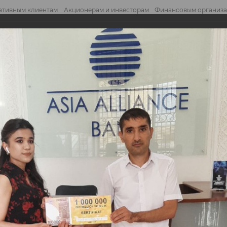
ативным клиентам
Акционерам и инвесторам
Финансовым организ
править обращение
Отправ
твертого розыгрыша призов Акции, пров...
твертого розыгрыша
проводимой совмест
одимой совместно с «MasterCard».