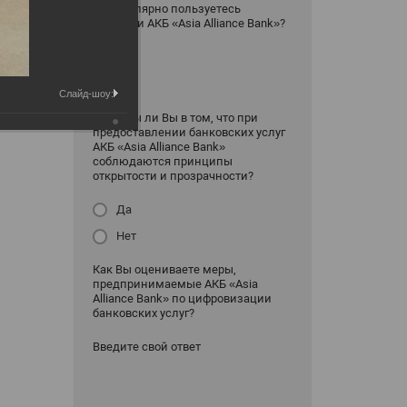
Вы регулярно пользуетесь
услугами АКБ «Asia Alliance Bank»?
да
нет
Слайд-шоу:
Уверены ли Вы в том, что при
предоставлении банковских услуг
АКБ «Asia Alliance Bank»
соблюдаются принципы
открытости и прозрачности?
Да
Нет
Как Вы оцениваете меры,
предпринимаемые АКБ «Asia
Alliance Bank» по цифровизации
банковских услуг?
Введите свой ответ