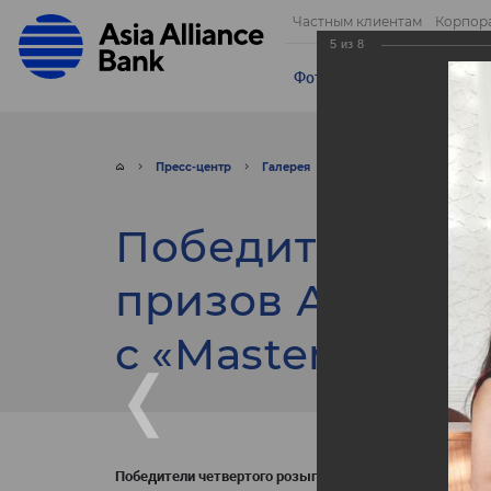
Частным клиентам
Корпор
5
из
8
Фотогалерея
Видео
От
Пресс-центр
Галерея
Фото
Победители че
Победители че
призов Акции, 
с «MasterCard».
Победители четвертого розыгрыша призов Акции, пров