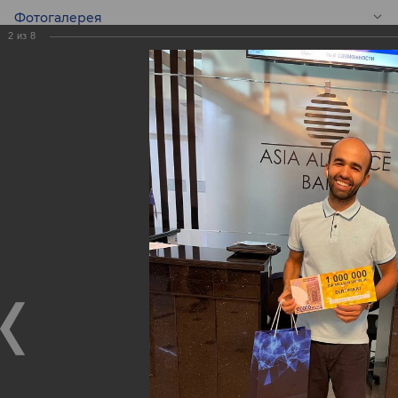
Фотогалерея
2
из
8
RU
Победители
четвертого
розыгрыша призов
Акции, проводимой
совместно с
«MasterCard».
Победители четвертого розыгрыша призов Акции,