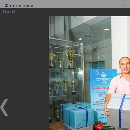
Фотогалерея
18
из
19
RU
Финальный
розыгрыш призов!
Финальный розыгрыш призов!
02.08.2017
1 августа 2017 года в Головном офисе банка прошел
финальный розыгрыш призов в рамках Акции
«Открой карту VISA и выиграй поездку на двоих на
остров Бали».