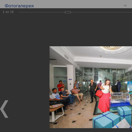
Фотогалерея
1
из
19
RU
Финальный
розыгрыш призов!
Финальный розыгрыш призов!
02.08.2017
1 августа 2017 года в Головном офисе банка прошел
финальный розыгрыш призов в рамках Акции
«Открой карту VISA и выиграй поездку на двоих на
остров Бали».