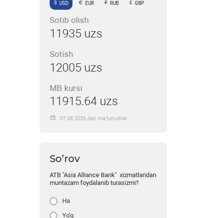
USD
EUR
RUB
GBP
Sotib olish
11935 uzs
Sotish
12005 uzs
MB kursi
11915.64 uzs
07.08.2026 dan ma’lumotlar
So’rov
ATB "Asia Alliance Bank" xizmatlaridan
muntazam foydalanib turasizmi?
Ha
Yo'q