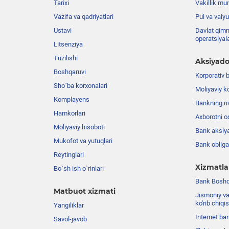
Tarixi
Vakillik mu
Vazifa va qadriyatlari
Pul va valyu
Ustavi
Davlat qimm
operatsiyal
Litsenziya
Tuzilishi
Aksiyado
Boshqaruvi
Korporativ 
Sho`ba korxonalari
Moliyaviy k
Komplayens
Bankning riv
Hamkorlari
Axborotni o
Moliyaviy hisoboti
Bank aksiya
Mukofot va yutuqlari
Bank obligat
Reytinglari
Xizmatla
Bo`sh ish o`rinlari
Bank Boshqa
Matbuot xizmati
Jismoniy va
ko'rib chiqi
Yangiliklar
Internet ba
Savol-javob