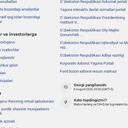
nosabatlari
O`zbekiston Respublikasi hukumat portali
ta bozoridagi amaliyotlar
Yagona interaktiv davlat xizmatlari portali
atli qog‘ozlari bozoridagi
O`zbekiston Respublikasi Prezidentining
ar
matbuot xi...
Oʼzbekiston Respublikasi Oliy Majlisi
r va investorlarga
Qonunchilik ...
boshqaruv
O'zbekiston Respublikasi Iqtisodiyot va Mo
vaz...
o`rsatkichlar
O'zbekiston Respublikasi Adliya vazirligi
ojlanishi
Korporativ Axborot Yagona Portali
shkor qilish
Fond bozori axborot-resurs markazi
lari
siyalari
Oxirgi yangilanish:
8 August 2026, 00:00 (GMT+5)
r
Xato topdingizmi?
ruv Raisining virtual qabulxonasi
Matnni tanlang va Ctrl+Enter tugmalarini b
 yuridik shaxslar murojaatlarini
sh
nk xizmati