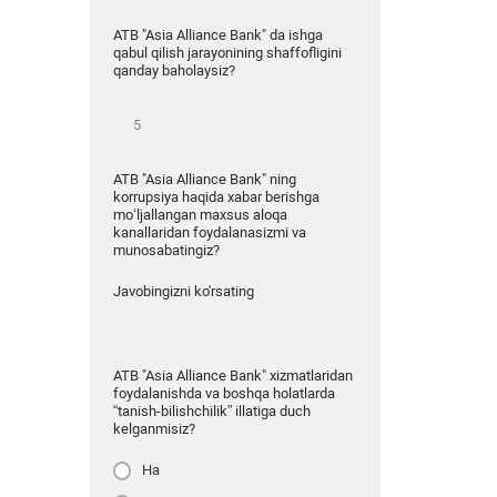
ATB "Asia Alliance Bank" da ishga
qabul qilish jarayonining shaffofligini
qanday baholaysiz?
ATB "Asia Alliance Bank" ning
korrupsiya haqida xabar berishga
mo‘ljallangan maxsus aloqa
kanallaridan foydalanasizmi va
munosabatingiz?
Javobingizni ko'rsating
ATB "Asia Alliance Bank" xizmatlaridan
foydalanishda va boshqa holatlarda
“tanish-bilishchilik” illatiga duch
kelganmisiz?
Ha