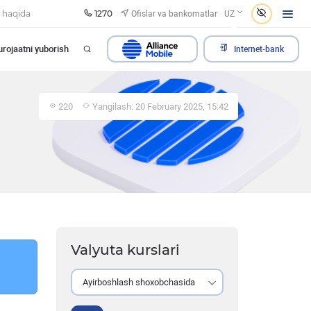
1270
Ofislar va bankomatlar
 haqida
UZ
rojaatni yuborish
Internet-bank
220
Yangilash: 20 February 2025, 15:42
Valyuta kurslari
Ayirboshlash shoxobchasida