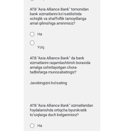
ATB "Asia Alliance Bank" tomonidan
bank xizmatlarini ko‘rsatilishida
ochiqlik va shaffoflik tamoyillariga
amal qilinishiga aminmisiz?
Ha
Yo'q
ATB "Asia Alliance Bank" da bank
xizmatlarini raqamlashtirish borasida
amalga oshirilayotgan chora-
tadbirlarga munosabatingiz?
Javobingizni ko'rsating
ATB "Asia Alliance Bank" xizmatlaridan
foydalanishda ortiqcha byurokratik
to‘siqlarga duch kelganmisiz?
Ha