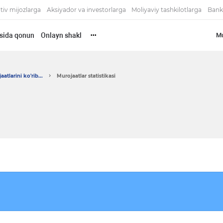
tiv mijozlarga
Aksiyador va investorlarga
Moliyaviy tashkilotlarga
Bank
risida qonun
Onlayn shakl
Mu
•••
atlarini ko'rib...
Murojaatlar statistikasi