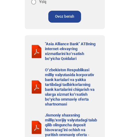
Yo'q
Ovoz berish
"Asia Alliance Bank" ATBning
internet-ekvayring
xizmatlarini ko‘rsatish
bo‘yicha Qoidalari
O‘zbekiston Respublikasi
milliy valyutasida korporativ
bank kartalari va yakka
tartibdagi tadbirkorlarning
bank kartalarini chiqarish va
ularga xizmat ko‘rsatish
bo‘yicha ommaviy oferta
shartnomasi
Jismoniy shaxsning
milliy/xorijiy valyutadagi talab
qilib olinguncha deposit
hisovarag’ini ochish va
yuritish ommaviy oferta -