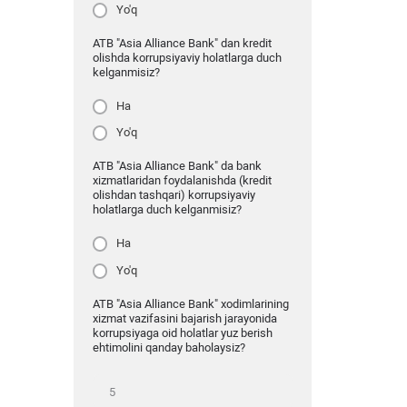
Yo'q
ATB "Asia Alliance Bank" dan kredit
olishda korrupsiyaviy holatlarga duch
kelganmisiz?
Ha
Yo'q
ATB "Asia Alliance Bank" da bank
xizmatlaridan foydalanishda (kredit
olishdan tashqari) korrupsiyaviy
holatlarga duch kelganmisiz?
Ha
Yo'q
ATB "Asia Alliance Bank" xodimlarining
xizmat vazifasini bajarish jarayonida
korrupsiyaga oid holatlar yuz berish
ehtimolini qanday baholaysiz?