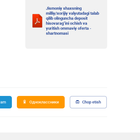
Jismoniy shaxsning
milliy/xorijiy valyutadagi talab
qilib olinguncha deposit
hisovarag’ini ochish va
yuritish ommaviy oferta -
shartnomasi
ram
Одноклассники
Chop etish