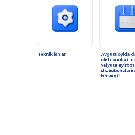
Texnik ishlar
Avgust oyida 
olish kunlari u
valyuta ayirbo
shaxobchalarin
ish vaqti