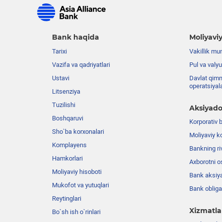
Bank haqida
Moliyaviy
Tarixi
Vakillik mu
Vazifa va qadriyatlari
Pul va valyu
Ustavi
Davlat qimm
operatsiyal
Litsenziya
Tuzilishi
Aksiyado
Boshqaruvi
Korporativ 
Sho`ba korxonalari
Moliyaviy k
Komplayens
Bankning riv
Hamkorlari
Axborotni o
Moliyaviy hisoboti
Bank aksiya
Mukofot va yutuqlari
Bank obligat
Reytinglari
Xizmatla
Bo`sh ish o`rinlari