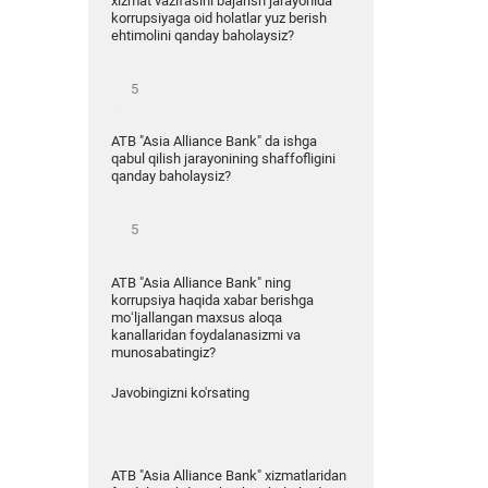
xizmat vazifasini bajarish jarayonida
korrupsiyaga oid holatlar yuz berish
ehtimolini qanday baholaysiz?
ATB "Asia Alliance Bank" da ishga
qabul qilish jarayonining shaffofligini
qanday baholaysiz?
ATB "Asia Alliance Bank" ning
korrupsiya haqida xabar berishga
mo‘ljallangan maxsus aloqa
kanallaridan foydalanasizmi va
munosabatingiz?
Javobingizni ko'rsating
ATB "Asia Alliance Bank" xizmatlaridan