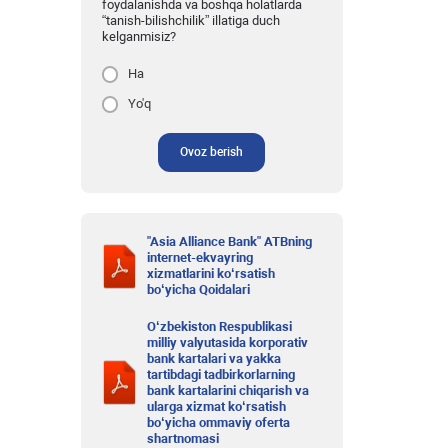
foydalanishda va boshqa holatlarda
“tanish-bilishchilik” illatiga duch
kelganmisiz?
Ha
Yo'q
Ovoz berish
"Asia Alliance Bank" ATBning
internet-ekvayring
xizmatlarini ko‘rsatish
bo‘yicha Qoidalari
O‘zbekiston Respublikasi
milliy valyutasida korporativ
bank kartalari va yakka
tartibdagi tadbirkorlarning
bank kartalarini chiqarish va
ularga xizmat ko‘rsatish
bo‘yicha ommaviy oferta
shartnomasi