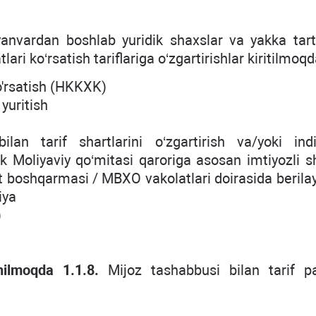
yanvardan boshlab yuridik shaxslar va yakka tart
ari ko‘rsatish tariflariga o‘zgartirishlar kiritilmoqd
o'rsatish (HKKXK)
 yuritish
an tarif shartlarini o‘zgartirish va/yoki indi
nk Moliyaviy qo‘mitasi qaroriga asosan imtiyozli s
t boshqarmasi / MBXO vakolatlari doirasida berila
iya
)
ilmoqda 1.1.8.
Mijoz tashabbusi bilan tarif pa