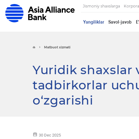
Jismoniy shaxslarga
Korpora
Yangiliklar
Savol-javob
E
Matbuot xizmati
Yuridik shaxslar 
tadbirkorlar uch
o‘zgarishi
30 Dec 2025