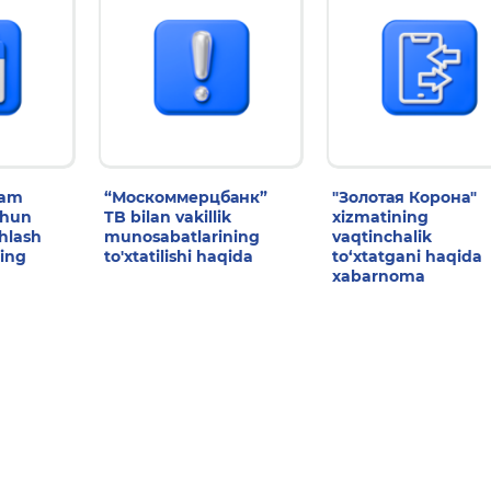
dam
“Москоммерцбанк”
"Золотая Корона"
chun
TB bilan vakillik
xizmatining
shlash
munosabatlarining
vaqtinchalik
ing
to'xtatilishi haqida
to‘xtatgani haqida
xabarnoma