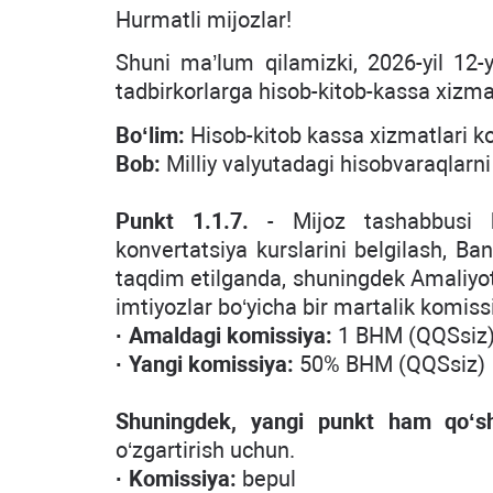
Hurmatli mijozlar!
Shuni ma’lum qilamizki, 2026-yil 12-
tadbirkorlarga hisob-kitob-kassa xizmatl
Bo‘lim:
Hisob-kitob kassa xizmatlari k
Bob:
Milliy valyutadagi hisobvaraqlarni
Punkt 1.1.7.
- Mijoz tashabbusi bil
konvertatsiya kurslarini belgilash, Ba
taqdim etilganda, shuningdek Amaliyo
imtiyozlar bo‘yicha bir martalik komiss
· Amaldagi komissiya:
1 BHM (QQSsiz
· Yangi komissiya:
50% BHM (QQSsiz)
Shuningdek, yangi punkt ham qo‘sh
o‘zgartirish uchun.
· Komissiya:
bepul