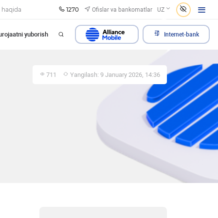
1270
Ofislar va bankomatlar
 haqida
UZ
rojaatni yuborish
Internet-bank
711
Yangilash: 9 January 2026, 14:36