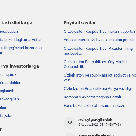
 tashkilotlarga
Foydali saytlar
nosabatlari
O`zbekiston Respublikasi hukumat portali
ta bozoridagi amaliyotlar
Yagona interaktiv davlat xizmatlari portali
atli qog‘ozlari bozoridagi
O`zbekiston Respublikasi Prezidentining
ar
matbuot xi...
Oʼzbekiston Respublikasi Oliy Majlisi
r va investorlarga
Qonunchilik ...
boshqaruv
O'zbekiston Respublikasi Iqtisodiyot va Mo
vaz...
o`rsatkichlar
O'zbekiston Respublikasi Adliya vazirligi
ojlanishi
Korporativ Axborot Yagona Portali
shkor qilish
Fond bozori axborot-resurs markazi
lari
siyalari
Oxirgi yangilanish:
8 August 2026, 09:17 (GMT+5)
r