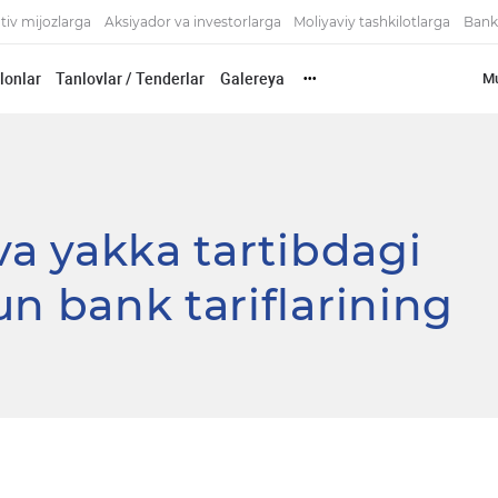
tiv mijozlarga
Aksiyador va investorlarga
Moliyaviy tashkilotlarga
Bank
'lonlar
Tanlovlar / Tenderlar
Galereya
Mu
•••
va yakka tartibdagi
un bank tariflarining