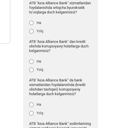
ATB "Asia Alliance Bank" xizmatlaridan
foydalanishda ortiqcha byurokratik
to‘siqlarga duch kelganmisiz?
Ha
Yo'q
ATB "Asia Alliance Bank" dan kredit
olishda korrupsiyaviy holatlarga duch
kelganmisiz?
Ha
Yo'q
ATB "Asia Alliance Bank" da bank
xizmatlaridan foydalanishda (kredit
olishdan tashqari) korrupsiyaviy
holatlarga duch kelganmisiz?
Ha
Yo'q
ATB "Asia Alliance Bank" xodimlarining