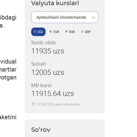
Valyuta kurslari
ibdagi
Ayirboshlash shoxobchasida
a.
USD
EUR
RUB
GBP
Sotib olish
11935 uzs
vidual
Sotish
hartlar
12005 uzs
yotgan
MB kursi
11915.64 uzs
07.08.2026 dan ma’lumotlar
ketini
So’rov