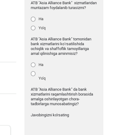
ATB "Asia Alliance Bank" xizmatlaridan
muntazam foydalanib turasizmi?
Ha
Yo'q
ATB "Asia Alliance Bank" tomonidan
bank xizmatlarini ko‘rsatilishida
ochiqlik va shaffoflik tamoyillariga
amal qilinishiga aminmisiz?
Ha
Yo'q
ATB "Asia Alliance Bank" da bank
xizmatlarini raqamlashtirish borasida
amalga oshirilayotgan chora-
tadbirlarga munosabatingiz?
Javobingizni ko'rsating