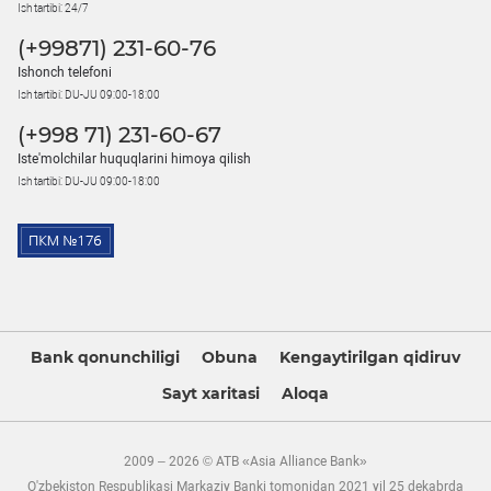
Ish tartibi: 24/7
(+99871) 231-60-76
Ishonch telefoni
Ish tartibi: DU-JU 09:00-18:00
(+998 71) 231-60-67
Iste'molchilar huquqlarini himoya qilish
Ish tartibi: DU-JU 09:00-18:00
Bank qonunchiligi
Obuna
Kengaytirilgan qidiruv
Sayt xaritasi
Aloqa
2009 – 2026 © ATB «Asia Alliance Bank»
O'zbekiston Respublikasi Markaziy Banki tomonidan 2021 yil 25 dekabrda