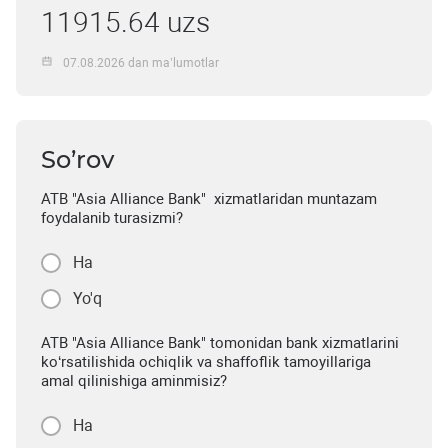
11915.64 uzs
07.08.2026 dan ma’lumotlar
So’rov
ATB "Asia Alliance Bank" xizmatlaridan muntazam
foydalanib turasizmi?
Ha
Yo'q
ATB "Asia Alliance Bank" tomonidan bank xizmatlarini
ko‘rsatilishida ochiqlik va shaffoflik tamoyillariga
amal qilinishiga aminmisiz?
Ha