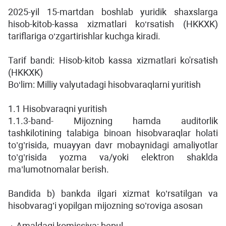
2025-yil 15-martdan boshlab yuridik shaxslarga
hisob-kitob-kassa xizmatlari ko‘rsatish (HKKXK)
tariflariga o‘zgartirishlar kuchga kiradi.
Tarif bandi: Hisob-kitob kassa xizmatlari ko'rsatish
(HKKXK)
Bo‘lim: Milliy valyutadagi hisobvaraqlarni yuritish
1.1 Hisobvaraqni yuritish
1.1.3-band- Mijozning hamda auditorlik
tashkilotining talabiga binoan hisobvaraqlar holati
to’g’risida, muayyan davr mobaynidagi amaliyotlar
to’g’risida yozma va/yoki elektron shaklda
ma’lumotnomalar berish.
Bandida b) bankda ilgari xizmat ko’rsatilgan va
hisobvarag’i yopilgan mijozning so’roviga asosan
Amaldagi komissiya: bepul