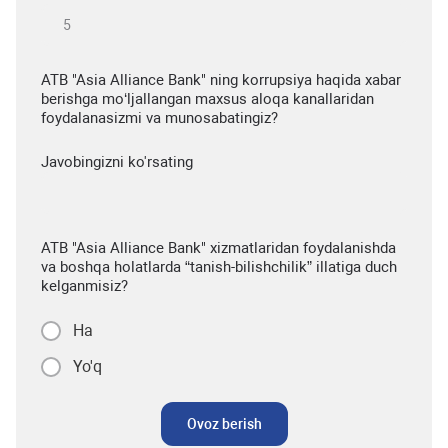
ATB "Asia Alliance Bank" ning korrupsiya haqida xabar
berishga mo‘ljallangan maxsus aloqa kanallaridan
foydalanasizmi va munosabatingiz?
Javobingizni ko'rsating
ATB "Asia Alliance Bank" xizmatlaridan foydalanishda
va boshqa holatlarda “tanish-bilishchilik” illatiga duch
kelganmisiz?
Ha
Yo'q
Ovoz berish