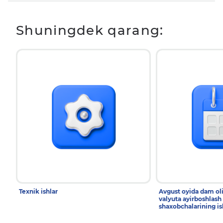
Shuningdek qarang:
Texnik ishlar
Avgust oyida dam ol
valyuta ayirboshlash
shaxobchalarining is