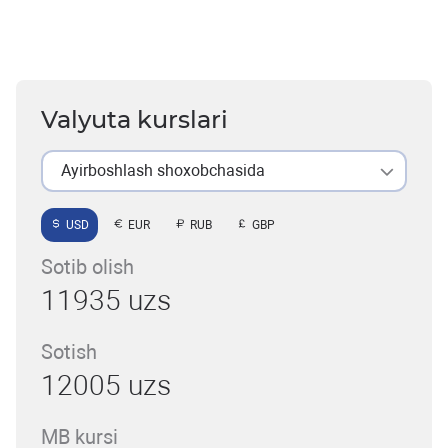
Valyuta kurslari
Ayirboshlash shoxobchasida
USD
EUR
RUB
GBP
Sotib olish
11935 uzs
Sotish
12005 uzs
MB kursi