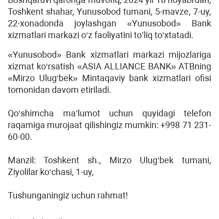
Toshkent shahar, Yunusobod tumani, 5-mavze, 7-uy,
22-xonadonda joylashgan «Yunusobod» Bank
xizmatlari markazi o‘z faoliyatini to’liq to‘xtatadi.
«Yunusobod» Bank xizmatlari markazi mijozlariga
xizmat ko‘rsatish «ASIA ALLIANCE BANK» ATBning
«Mirzo Ulug‘bek» Mintaqaviy bank xizmatlari ofisi
tomonidan davom etiriladi.
Qo‘shimcha ma’lumot uchun quyidagi telefon
raqamiga murojaat qilishingiz mumkin: +998 71 231-
60-00.
Manzil: Toshkent sh., Mirzo Ulug‘bek tumani,
Ziyolilar ko‘chasi, 1-uy,
Tushunganingiz uchun rahmat!