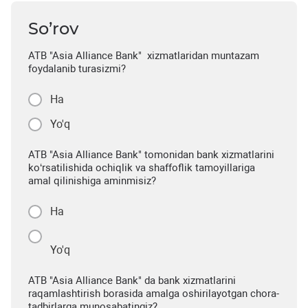
So’rov
ATB "Asia Alliance Bank" xizmatlaridan muntazam
foydalanib turasizmi?
Ha
Yo'q
ATB "Asia Alliance Bank" tomonidan bank xizmatlarini
ko‘rsatilishida ochiqlik va shaffoflik tamoyillariga
amal qilinishiga aminmisiz?
Ha
Yo'q
ATB "Asia Alliance Bank" da bank xizmatlarini
raqamlashtirish borasida amalga oshirilayotgan chora-
tadbirlarga munosabatingiz?