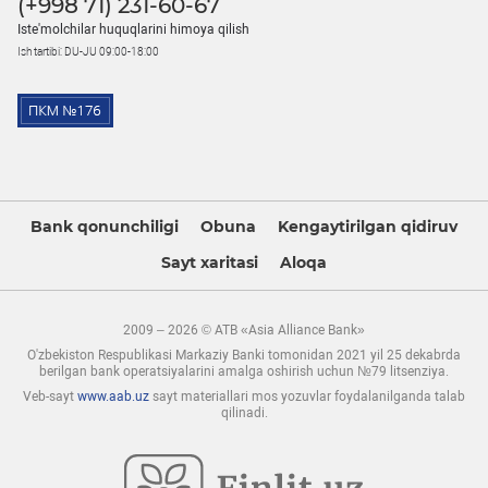
(+998 71) 231-60-67
Iste'molchilar huquqlarini himoya qilish
Ish tartibi: DU-JU 09:00-18:00
Bank qonunchiligi
Obuna
Kengaytirilgan qidiruv
Sayt xaritasi
Aloqa
2009 – 2026 © ATB «Asia Alliance Bank»
O'zbekiston Respublikasi Markaziy Banki tomonidan 2021 yil 25 dekabrda
berilgan bank operatsiyalarini amalga oshirish uchun №79 litsenziya.
Veb-sayt
www.aab.uz
sayt materiallari mos yozuvlar foydalanilganda talab
qilinadi.