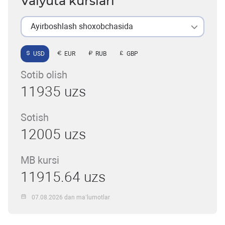
Valyuta kurslari
Ayirboshlash shoxobchasida
USD
EUR
RUB
GBP
Sotib olish
11935 uzs
Sotish
12005 uzs
MB kursi
11915.64 uzs
07.08.2026 dan ma’lumotlar