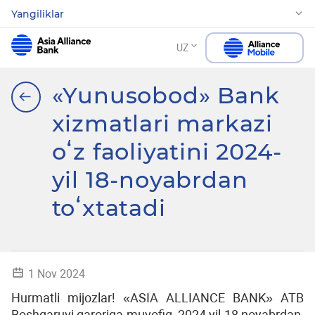
Yangiliklar
UZ
«Yunusobod» Bank
xizmatlari markazi
oʻz faoliyatini 2024-
yil 18-noyabrdan
toʻxtatadi
1 Nov 2024
Hurmatli mijozlar! «ASIA ALLIANCE BANK» ATB
Boshqaruvi qaroriga muvofiq, 2024 yil 18 noyabrdan,