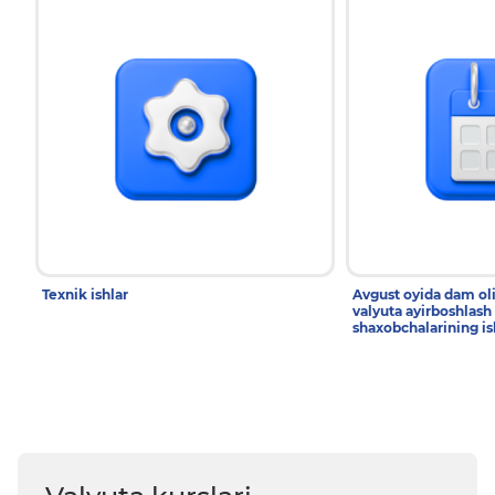
Texnik ishlar
Avgust oyida dam ol
valyuta ayirboshlash
shaxobchalarining is