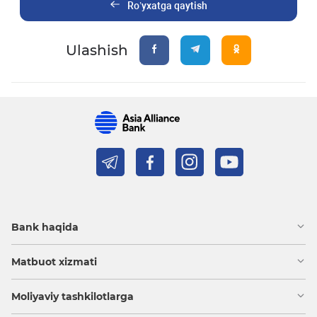
Ro’yxatga qaytish
Ulashish
Bank haqida
Matbuot xizmati
Moliyaviy tashkilotlarga