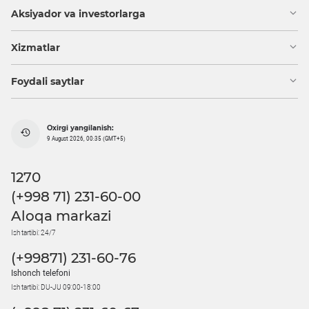
Aksiyador va investorlarga
Xizmatlar
Foydali saytlar
Oxirgi yangilanish:
9 August 2026, 00:35 (GMT+5)
1270
(+998 71) 231-60-00
Aloqa markazi
Ish tartibi: 24/7
(+99871) 231-60-76
Ishonch telefoni
Ish tartibi: DU-JU 09:00-18:00