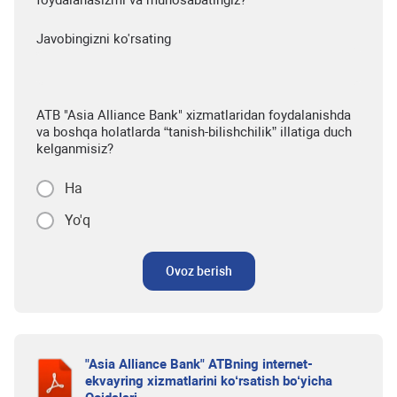
foydalanasizmi va munosabatingiz?
Javobingizni ko'rsating
ATB "Asia Alliance Bank" xizmatlaridan foydalanishda
va boshqa holatlarda “tanish-bilishchilik” illatiga duch
kelganmisiz?
Ha
Yo'q
Ovoz berish
"Asia Alliance Bank" ATBning internet-
ekvayring xizmatlarini ko‘rsatish bo‘yicha