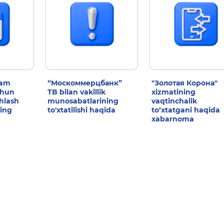
dam
“Москоммерцбанк”
"Золотая Корона"
chun
TB bilan vakillik
xizmatining
shlash
munosabatlarining
vaqtinchalik
ing
to'xtatilishi haqida
to‘xtatgani haqida
xabarnoma