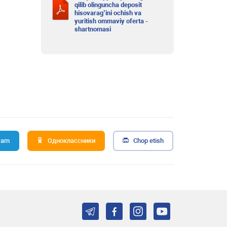
qilib olinguncha deposit
hisovarag’ini ochish va
yuritish ommaviy oferta -
shartnomasi
ram
Одноклассники
Chop etish