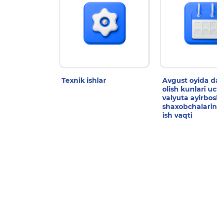
Texnik ishlar
Avgust oyida 
olish kunlari u
valyuta ayirbo
shaxobchalarin
ish vaqti