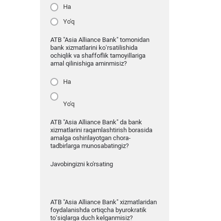
Ha
Yo'q
ATB "Asia Alliance Bank" tomonidan
bank xizmatlarini ko‘rsatilishida
ochiqlik va shaffoflik tamoyillariga
amal qilinishiga aminmisiz?
Ha
Yo'q
ATB "Asia Alliance Bank" da bank
xizmatlarini raqamlashtirish borasida
amalga oshirilayotgan chora-
tadbirlarga munosabatingiz?
Javobingizni ko'rsating
ATB "Asia Alliance Bank" xizmatlaridan
foydalanishda ortiqcha byurokratik
to‘siqlarga duch kelganmisiz?