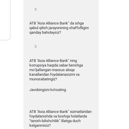
ATB "Asia Alliance Bank" da ishga
qabul qilish jarayonining shaffofligini
qanday baholaysiz?
ATB "Asia Alliance Bank" ning
korrupsiya haqida xabar berishga
mo‘ljallangan maxsus aloqa
kanallaridan foydalanasizmi va
munosabatingiz?
Javobingizni ko'rsating
ATB "Asia Alliance Bank" xizmatlaridan
foydalanishda va boshqa holatlarda
“tanish-bilishchilik” illatiga duch
kelganmisiz?