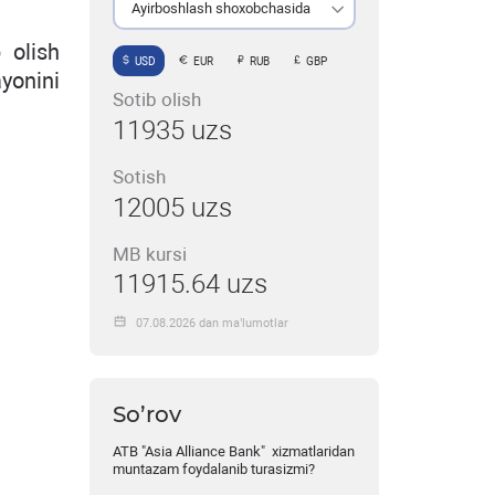
Ayirboshlash shoxobchasida
 olish
USD
EUR
RUB
GBP
yonini
Sotib olish
11935 uzs
Sotish
12005 uzs
MB kursi
11915.64 uzs
07.08.2026 dan ma’lumotlar
So’rov
ATB "Asia Alliance Bank" xizmatlaridan
muntazam foydalanib turasizmi?