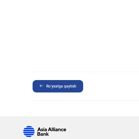
Ro’yxatga qaytish