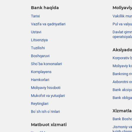
Bank haqida
Moliyaviy
Tarixi
Vakillik mu
Vazifa va qadriyatlari
Pul va valyu
Ustavi
Davlat qimm
operatsiyal
Litsenziya
Tuzilishi
Aksiyado
Boshqaruvi
Korporativ 
Sho`ba korxonalari
Moliyaviy k
Komplayens
Bankning riv
Hamkorlari
Axborotni o
Moliyaviy hisoboti
Bank aksiya
Mukofot va yutuqlari
Bank obligat
Reytinglari
Xizmatla
Bo`sh ish o`rinlari
Bank Boshqa
Matbuot xizmati
Jismoniy va
ko'rib chiqi