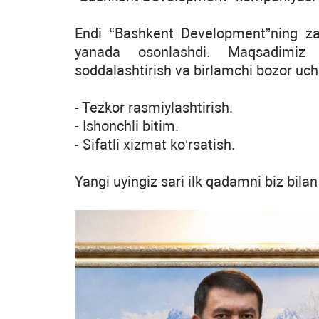
Endi “Bashkent Development”ning za
yanada osonlashdi. Maqsadimiz - 
soddalashtirish va birlamchi bozor uchu
- Tezkor rasmiylashtirish.
- Ishonchli bitim.
- Sifatli xizmat ko‘rsatish.
Yangi uyingiz sari ilk qadamni biz bilan