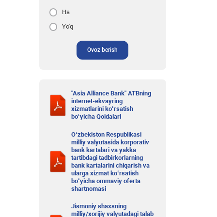
Ha
Yo'q
Ovoz berish
"Asia Alliance Bank" ATBning
internet-ekvayring
xizmatlarini ko‘rsatish
bo‘yicha Qoidalari
O‘zbekiston Respublikasi
milliy valyutasida korporativ
bank kartalari va yakka
tartibdagi tadbirkorlarning
bank kartalarini chiqarish va
ularga xizmat ko‘rsatish
bo‘yicha ommaviy oferta
shartnomasi
Jismoniy shaxsning
milliy/xorijiy valyutadagi talab