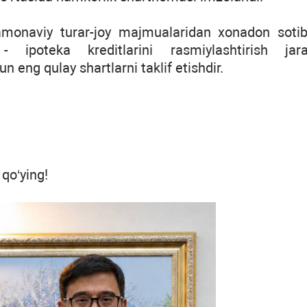
monaviy turar-joy majmualaridan xonadon sotib
ipoteka kreditlarini rasmiylashtirish jara
n eng qulay shartlarni taklif etishdir.
 qo‘ying!