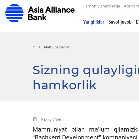
Jismoniy shaxslarga
Korpora
Yangiliklar
Savol-javob
E
Matbuot xizmati
Sizning qulayligi
hamkorlik
15 May 2026
Mamnuniyat bilan ma’lum qilamizki
“Bashkent Development” kompaniyasi o