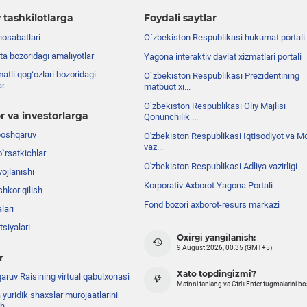
 tashkilotlarga
Foydali saytlar
nosabatlari
O`zbekiston Respublikasi hukumat portali
ta bozoridagi amaliyotlar
Yagona interaktiv davlat xizmatlari portali
atli qog‘ozlari bozoridagi
O`zbekiston Respublikasi Prezidentining
ar
matbuot xi...
Oʼzbekiston Respublikasi Oliy Majlisi
r va investorlarga
Qonunchilik ...
boshqaruv
O'zbekiston Respublikasi Iqtisodiyot va Mo
vaz...
o`rsatkichlar
O'zbekiston Respublikasi Adliya vazirligi
ojlanishi
Korporativ Axborot Yagona Portali
shkor qilish
Fond bozori axborot-resurs markazi
lari
siyalari
Oxirgi yangilanish:
9 August 2026, 00:35 (GMT+5)
r
Xato topdingizmi?
ruv Raisining virtual qabulxonasi
Matnni tanlang va Ctrl+Enter tugmalarini b
 yuridik shaxslar murojaatlarini
sh