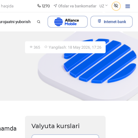
1270
Ofislar va bankomatlar
 haqida
UZ
rojaatni yuborish
Internet-bank
365
Yangilash: 18 May 2026, 17:26
Valyuta kurslari
 hamda