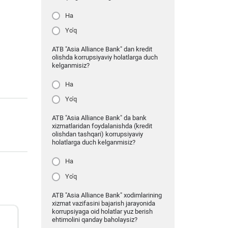
Ha
Yo'q
ATB "Asia Alliance Bank" dan kredit
olishda korrupsiyaviy holatlarga duch
kelganmisiz?
Ha
Yo'q
ATB "Asia Alliance Bank" da bank
xizmatlaridan foydalanishda (kredit
olishdan tashqari) korrupsiyaviy
holatlarga duch kelganmisiz?
Ha
Yo'q
ATB "Asia Alliance Bank" xodimlarining
xizmat vazifasini bajarish jarayonida
korrupsiyaga oid holatlar yuz berish
ehtimolini qanday baholaysiz?