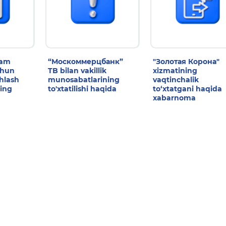
dam
“Москоммерцбанк”
"Золотая Корона"
chun
TB bilan vakillik
xizmatining
shlash
munosabatlarining
vaqtinchalik
ing
to'xtatilishi haqida
to‘xtatgani haqida
xabarnoma