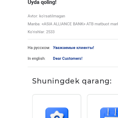
Uyda qoling!
Avtor:
ko'rsatilmagan
Manba: «ASIA ALLIANCE BANK» ATB matbuot mar
Ko'rishlar: 2533
На русском:
Уважаемые клиенты!
In english:
Dear Customers!
Shuningdek qarang: