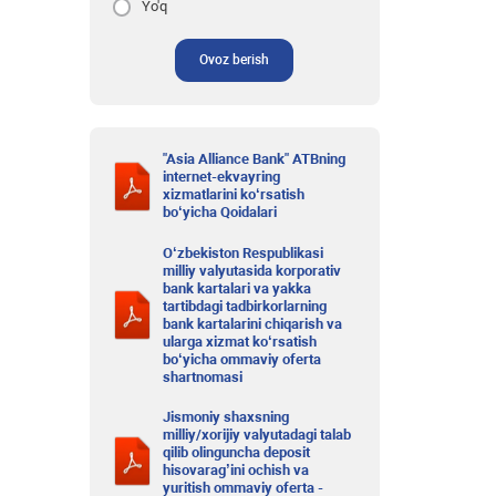
Yo'q
Ovoz berish
"Asia Alliance Bank" ATBning
internet-ekvayring
xizmatlarini ko‘rsatish
bo‘yicha Qoidalari
O‘zbekiston Respublikasi
milliy valyutasida korporativ
bank kartalari va yakka
tartibdagi tadbirkorlarning
bank kartalarini chiqarish va
ularga xizmat ko‘rsatish
bo‘yicha ommaviy oferta
shartnomasi
Jismoniy shaxsning
milliy/xorijiy valyutadagi talab
qilib olinguncha deposit
hisovarag’ini ochish va
yuritish ommaviy oferta -