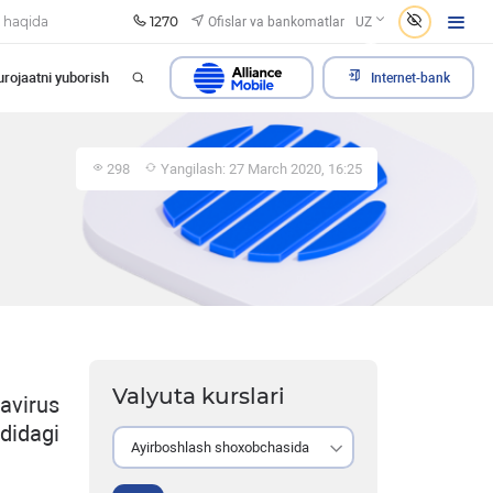
1270
Ofislar va bankomatlar
 haqida
UZ
rojaatni yuborish
Internet-bank
298
Yangilash: 27 March 2020, 16:25
Valyuta kurslari
avirus
didagi
Ayirboshlash shoxobchasida