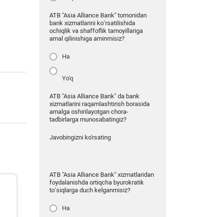
ATB "Asia Alliance Bank" tomonidan
bank xizmatlarini ko‘rsatilishida
ochiqlik va shaffoflik tamoyillariga
amal qilinishiga aminmisiz?
Ha
Yo'q
ATB "Asia Alliance Bank" da bank
xizmatlarini raqamlashtirish borasida
amalga oshirilayotgan chora-
tadbirlarga munosabatingiz?
Javobingizni ko'rsating
ATB "Asia Alliance Bank" xizmatlaridan
foydalanishda ortiqcha byurokratik
to‘siqlarga duch kelganmisiz?
Ha