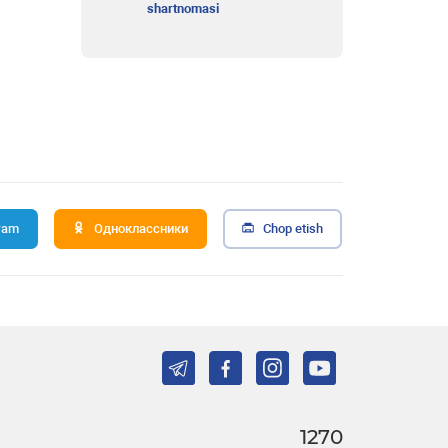
shartnomasi
ram
Одноклассники
Chop etish
1270