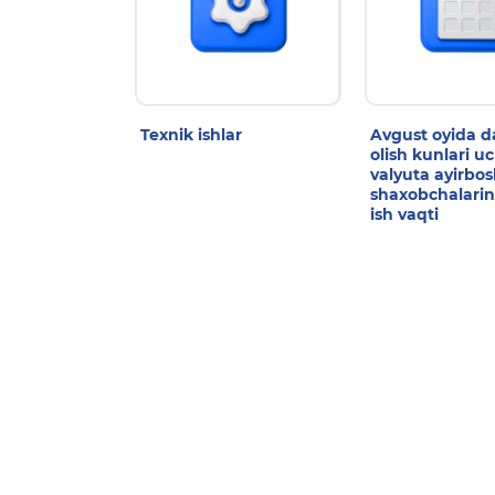
Texnik ishlar
Avgust oyida 
olish kunlari u
valyuta ayirbo
shaxobchalarin
ish vaqti