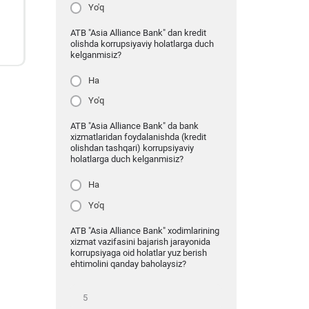
Yo'q
ATB "Asia Alliance Bank" dan kredit
olishda korrupsiyaviy holatlarga duch
kelganmisiz?
Ha
Yo'q
ATB "Asia Alliance Bank" da bank
xizmatlaridan foydalanishda (kredit
olishdan tashqari) korrupsiyaviy
holatlarga duch kelganmisiz?
Ha
Yo'q
ATB "Asia Alliance Bank" xodimlarining
xizmat vazifasini bajarish jarayonida
korrupsiyaga oid holatlar yuz berish
ehtimolini qanday baholaysiz?