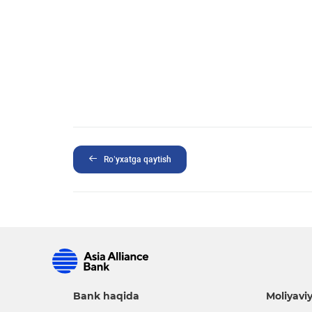
Ro’yxatga qaytish
Bank haqida
Moliyaviy