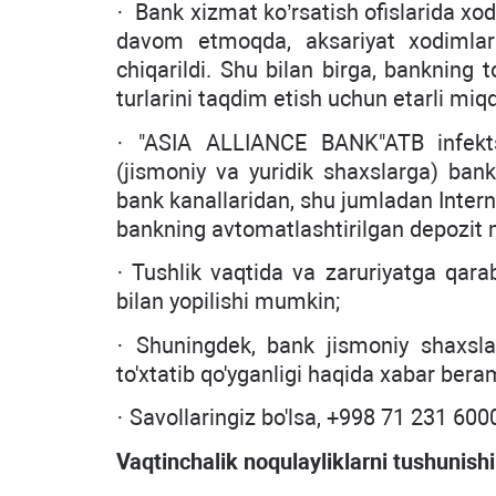
· Bank xizmat ko’rsatish ofislarida xo
davom etmoqda, aksariyat xodimlar m
chiqarildi. Shu bilan birga, bankning 
turlarini taqdim etish uchun etarli mi
· "ASIA ALLIANCE BANK"ATB infektsi
(jismoniy va yuridik shaxslarga) bank
bank kanallaridan, shu jumladan Inter
bankning avtomatlashtirilgan depozit m
· Tushlik vaqtida va zaruriyatga qarab
bilan yopilishi mumkin;
· Shuningdek, bank jismoniy shaxsla
to'xtatib qo'yganligi haqida xabar bera
· Savollaringiz bo'lsa, +998 71 231 60
Vaqtinchalik noqulayliklarni tushunish