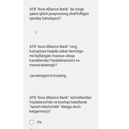
ATB "Asia Alliance Bank" da ishga
qabul qilish jarayonining shaffofligini
qanday baholaysiz?
ATB "Asia Alliance Bank" ning
korrupsiya haqida xabar berishga
mo‘ljallangan maxsus aloqa
kanallaridan foydalanasizmi va
munosabatingiz?
Javobingizni ko'rsating
ATB "Asia Alliance Bank" xizmatlaridan
foydalanishda va boshqa holatlarda
“tanish-bilishchilik” illatiga duch
kelganmisiz?
Ha