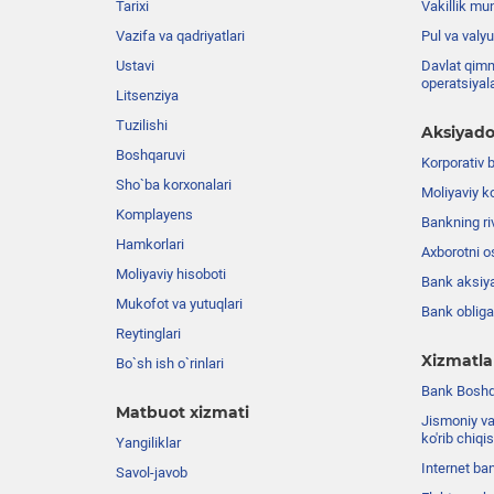
Tarixi
Vakillik mu
Vazifa va qadriyatlari
Pul va valyu
Ustavi
Davlat qimm
operatsiyal
Litsenziya
Tuzilishi
Aksiyado
Boshqaruvi
Korporativ 
Sho`ba korxonalari
Moliyaviy k
Komplayens
Bankning riv
Hamkorlari
Axborotni o
Moliyaviy hisoboti
Bank aksiya
Mukofot va yutuqlari
Bank obligat
Reytinglari
Xizmatla
Bo`sh ish o`rinlari
Bank Boshqa
Matbuot xizmati
Jismoniy va
ko'rib chiqi
Yangiliklar
Internet ba
Savol-javob