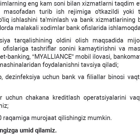
dimlarning eng kam soni bilan xizmatlarni taqdim e
asofadan turib ish rejimiga o'tkazildi yoki ta
to'liq ishlashini ta'minlash va bank xizmatlarining
qdorda malakali xodimlar bank ofislarida ishlamoqda
ya tarqalishining oldini olish maqsadida mijo
 ofislariga tashriflar sonini kamaytirishni va mas
net-banking, “MYALLIANCE” mobil ilovasi, bankomat
ashinalaridan foydalanishni tavsiya qiladi;
, dezinfeksiya uchun bank va filiallar binosi vaqt
r uchun chakana kreditlash operatsiyalarini vaq
miz;
00 raqamiga murojaat qilishingiz mumkin.
ingizga umid qilamiz.