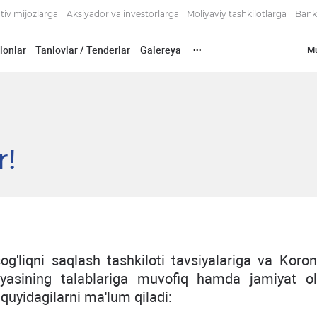
tiv mijozlarga
Aksiyador va investorlarga
Moliyaviy tashkilotlarga
Bank
'lonlar
Tanlovlar / Tenderlar
Galereya
Mu
•••
r!
liqni saqlash tashkiloti tavsiyalariga va Koron
yasining talablariga muvofiq hamda jamiyat ol
 quyidagilarni ma'lum qiladi: