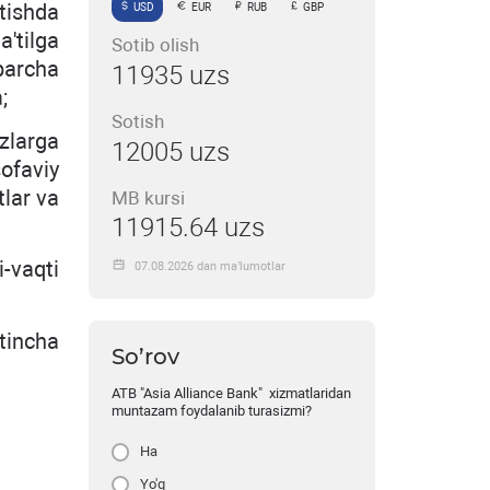
tishda
USD
EUR
RUB
GBP
'tilga
Sotib olish
 barcha
11935 uzs
;
Sotish
zlarga
12005 uzs
ofaviy
lar va
MB kursi
11915.64 uzs
i-vaqti
07.08.2026 dan ma’lumotlar
tincha
So’rov
ATB "Asia Alliance Bank" xizmatlaridan
muntazam foydalanib turasizmi?
Ha
Yo'q