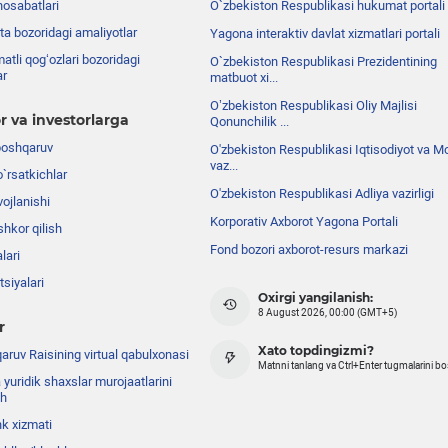
nosabatlari
O`zbekiston Respublikasi hukumat portali
ta bozoridagi amaliyotlar
Yagona interaktiv davlat xizmatlari portali
atli qog‘ozlari bozoridagi
O`zbekiston Respublikasi Prezidentining
ar
matbuot xi...
Oʼzbekiston Respublikasi Oliy Majlisi
r va investorlarga
Qonunchilik ...
boshqaruv
O'zbekiston Respublikasi Iqtisodiyot va Mo
vaz...
o`rsatkichlar
O'zbekiston Respublikasi Adliya vazirligi
ojlanishi
Korporativ Axborot Yagona Portali
shkor qilish
Fond bozori axborot-resurs markazi
lari
siyalari
Oxirgi yangilanish:
8 August 2026, 00:00 (GMT+5)
r
Xato topdingizmi?
ruv Raisining virtual qabulxonasi
Matnni tanlang va Ctrl+Enter tugmalarini b
 yuridik shaxslar murojaatlarini
sh
nk xizmati