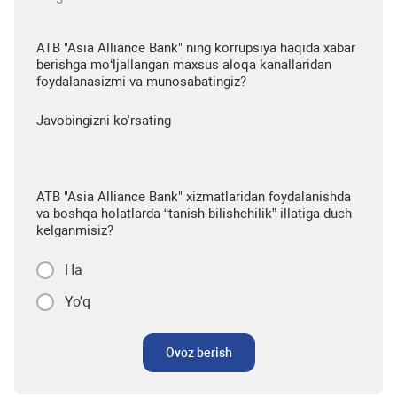
ATB "Asia Alliance Bank" ning korrupsiya haqida xabar
berishga mo‘ljallangan maxsus aloqa kanallaridan
foydalanasizmi va munosabatingiz?
Javobingizni ko'rsating
ATB "Asia Alliance Bank" xizmatlaridan foydalanishda
va boshqa holatlarda “tanish-bilishchilik” illatiga duch
kelganmisiz?
Ha
Yo'q
Ovoz berish