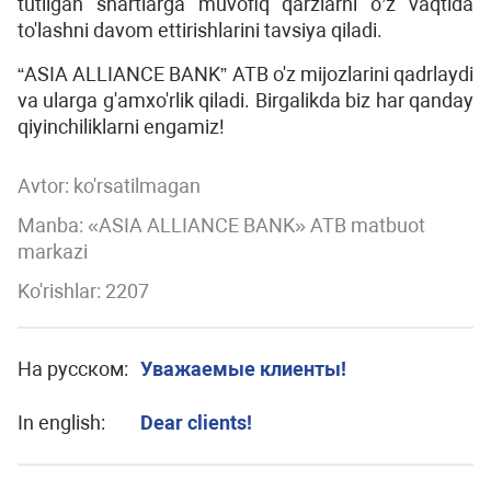
tutilgan shartlarga muvofiq qarzlarni o’z vaqtida
to'lashni davom ettirishlarini tavsiya qiladi.
“ASIA ALLIANCE BANK” ATB o'z mijozlarini qadrlaydi
va ularga g'amxo'rlik qiladi. Birgalikda biz har qanday
qiyinchiliklarni engamiz!
Avtor:
ko'rsatilmagan
Manba: «ASIA ALLIANCE BANK» ATB matbuot
markazi
Ko'rishlar: 2207
На русском:
Уважаемые клиенты!
In english:
Dear clients!