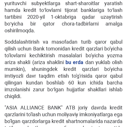
yurituvchi subyektlarga shart-sharoitlar yaratish
hamda kredit to’lovlarni tijorat banklariga to’lash
tartibini 2020-yil 1-oktabriga qadar uzaytirish
bo’yicha bir qator chora-tadbirlarni amalga
oshirilmoqda.
Soddalashtirish va masofadan turib qaror qabul
qilish uchun Bank tomonidan kredit qarzlari bo'yicha
to'lovlarni kechiktirish masalalari bo'yicha yozma
ariza shakli (ariza shaklini
bu erda
dan yuklab olish
mumkin), shuningdek kredit qarzlari bo'yicha
imtiyozli davr taqdim etish to'g'risida qaror qabul
qilingan kundan boshlab 60 kun ichida barcha
imzolanishi zarur bo’lgan hujjatlar shakllari ishlab
chiqildi.
"ASIA ALLIANCE BANK" ATB joriy davrda kredit
qarzlarini to'lash uchun moliyaviy imkoniyatlarga ega
bo'lgan qarzdorlarga kredit shartnomalarida nazarda