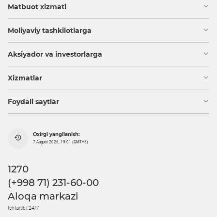
Matbuot xizmati
Moliyaviy tashkilotlarga
Aksiyador va investorlarga
Xizmatlar
Foydali saytlar
Oxirgi yangilanish:
7 August 2026, 19:01 (GMT+5)
1270
(+998 71) 231-60-00
Aloqa markazi
Ish tartibi: 24/7