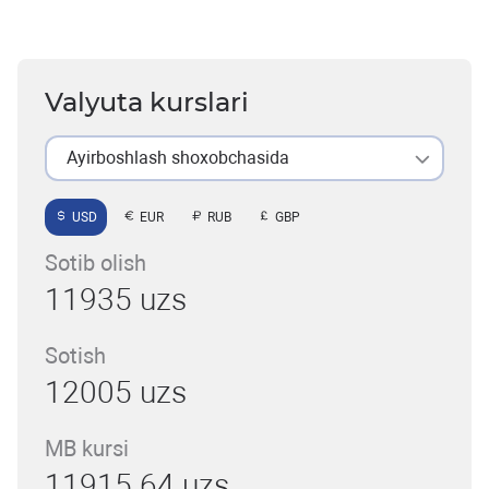
Valyuta kurslari
Ayirboshlash shoxobchasida
USD
EUR
RUB
GBP
Sotib olish
11935 uzs
Sotish
12005 uzs
MB kursi
11915.64 uzs