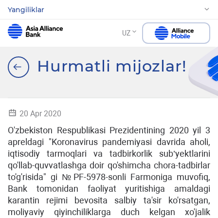
Yangiliklar
UZ
Hurmatli mijozlar!
20 Apr 2020
O'zbekiston Respublikasi Prezidentining 2020 yil 3
apreldagi "Koronavirus pandemiyasi davrida aholi,
iqtisodiy tarmoqlari va tadbirkorlik sub’yektlarini
qo'llab-quvvatlashga doir qo'shimcha chora-tadbirlar
to'g'risida" gi №PF-5978-sonli Farmoniga muvofiq,
Bank tomonidan faoliyat yuritishiga amaldagi
karantin rejimi bevosita salbiy ta'sir ko'rsatgan,
moliyaviy qiyinchiliklarga duch kelgan xo'jalik