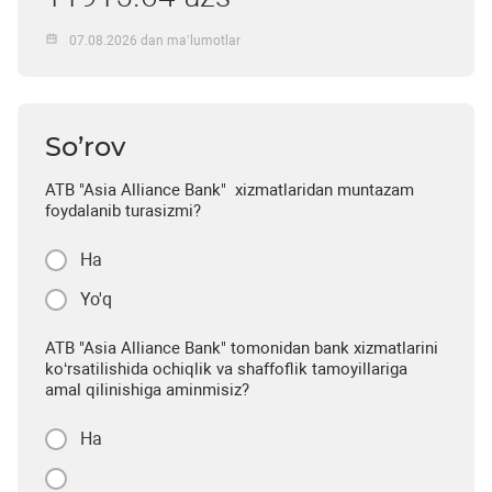
07.08.2026 dan ma’lumotlar
So’rov
ATB "Asia Alliance Bank" xizmatlaridan muntazam
foydalanib turasizmi?
Ha
Yo'q
ATB "Asia Alliance Bank" tomonidan bank xizmatlarini
ko‘rsatilishida ochiqlik va shaffoflik tamoyillariga
amal qilinishiga aminmisiz?
Ha