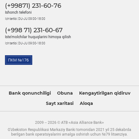
(+99871) 231-60-76
Ishonch telefoni
Ish tartibi: DU-JU 09:00-18:00
(+998 71) 231-60-67
Iste'molchilar huquqlarini himoya qilish
Ish tartibi: DU-JU 09:00-18:00
Bank qonunchiligi
Obuna
Kengaytirilgan qidiruv
Sayt xaritasi
Aloqa
2009 – 2026 © ATB «Asia Alliance Bank»
O'zbekiston Respublikasi Markaziy Banki tomonidan 2021 yil 25 dekabrda
berilgan bank operatsiyalarini amalga oshirish uchun №79 litsenziya.