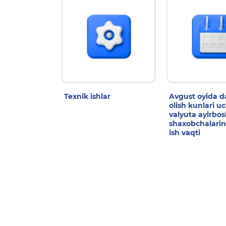
Texnik ishlar
Avgust oyida 
olish kunlari u
valyuta ayirbo
shaxobchalarin
ish vaqti