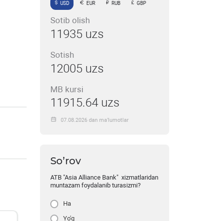
USD
EUR
RUB
GBP
Sotib olish
11935 uzs
Sotish
12005 uzs
MB kursi
11915.64 uzs
07.08.2026 dan ma’lumotlar
So’rov
ATB "Asia Alliance Bank" xizmatlaridan
muntazam foydalanib turasizmi?
Ha
Yo'q