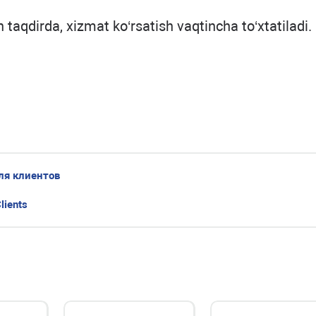
taqdirda, xizmat ko‘rsatish vaqtincha to‘xtatiladi.
ля клиентов
lients