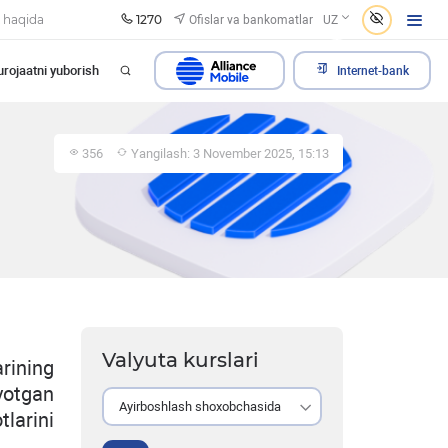
1270
Ofislar va bankomatlar
 haqida
UZ
rojaatni yuborish
Internet-bank
356
Yangilash: 3 November 2025, 15:13
Valyuta kurslari
rining
yotgan
Ayirboshlash shoxobchasida
tlarini