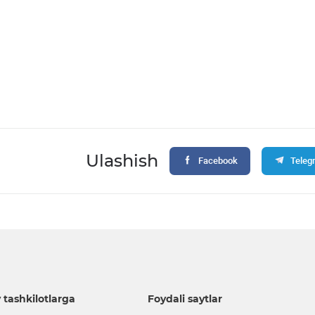
Ulashish
Facebook
Teleg
 tashkilotlarga
Foydali saytlar