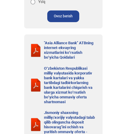
Yo'q
Ovoz berish
"Asia Alliance Bank" ATBning
internet-ekvayring
xizmatlarini ko‘rsatish
bo‘yicha Qoidalari
O‘zbekiston Respublikasi
milliy valyutasida korporativ
bank kartalari va yakka
tartibdagi tadbirkorlarning
bank kartalarini chiqarish va
ularga xizmat ko‘rsatish
bo‘yicha ommaviy oferta
shartnomasi
Jismoniy shaxsning
milliy/xorijiy valyutadagi talab
qilib olinguncha deposit
hisovarag’ini ochish va
yuritish ommaviy oferta -