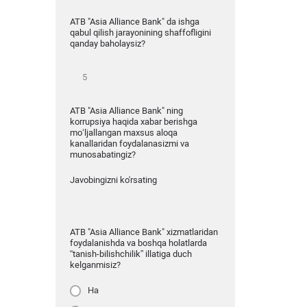
ATB "Asia Alliance Bank" da ishga
qabul qilish jarayonining shaffofligini
qanday baholaysiz?
ATB "Asia Alliance Bank" ning
korrupsiya haqida xabar berishga
mo‘ljallangan maxsus aloqa
kanallaridan foydalanasizmi va
munosabatingiz?
Javobingizni ko'rsating
ATB "Asia Alliance Bank" xizmatlaridan
foydalanishda va boshqa holatlarda
“tanish-bilishchilik” illatiga duch
kelganmisiz?
Ha