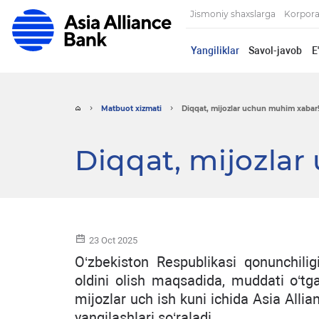
Jismoniy shaxslarga
Korpora
Yangiliklar
Savol-javob
E
Matbuot xizmati
Diqqat, mijozlar uchun muhim xabar
Diqqat, mijozla
23 Oct 2025
O‘zbekiston Respublikasi qonunchilig
oldini olish maqsadida, muddati o‘t
mijozlar uch ish kuni ichida Asia Alli
yangilashlari so‘raladi.