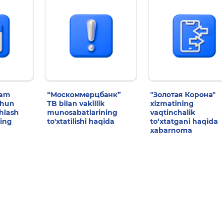
dam
“Москоммерцбанк”
"Золотая Корона"
chun
TB bilan vakillik
xizmatining
shlash
munosabatlarining
vaqtinchalik
ing
to'xtatilishi haqida
to‘xtatgani haqida
xabarnoma