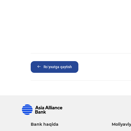
Ro’yxatga qaytish
Bank haqida
Moliyaviy