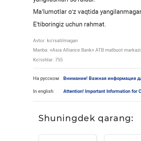
Ma’lumotlar o‘z vaqtida yangilanmagan 
E’tiboringiz uchun rahmat.
Avtor:
ko'rsatilmagan
Manba: «Asia Alliance Bank» ATB matbuot markazi
Ko'rishlar: 755
На русском:
Внимание! Важная информация д
In english:
Attention! Important Information for C
Shuningdek qarang: