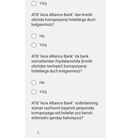
Yo'q
ATB "Asia Alliance Bank" dan kredit
olishda korrupsiyaviy holatlarga duch
kelganmisiz?
Ha
Yo'q
ATB "Asia Alliance Bank" da bank
xizmatlaridan foydalanishda (kredit
olishdan tashqari) korrupsiyaviy
holatlarga duch kelganmisiz?
Ha
Yo'q
ATB "Asia Alliance Bank" xodimlarining
xizmat vazifasini bajarish jarayonida
korrupsiyaga oid holatlar yuz berish
ehtimolini qanday baholaysiz?