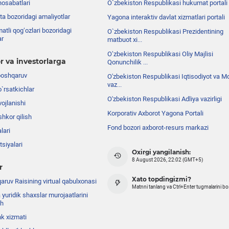
nosabatlari
O`zbekiston Respublikasi hukumat portali
ta bozoridagi amaliyotlar
Yagona interaktiv davlat xizmatlari portali
atli qog‘ozlari bozoridagi
O`zbekiston Respublikasi Prezidentining
ar
matbuot xi...
Oʼzbekiston Respublikasi Oliy Majlisi
r va investorlarga
Qonunchilik ...
boshqaruv
O'zbekiston Respublikasi Iqtisodiyot va Mo
vaz...
o`rsatkichlar
O'zbekiston Respublikasi Adliya vazirligi
ojlanishi
Korporativ Axborot Yagona Portali
shkor qilish
Fond bozori axborot-resurs markazi
lari
siyalari
Oxirgi yangilanish:
8 August 2026, 22:02 (GMT+5)
r
Xato topdingizmi?
ruv Raisining virtual qabulxonasi
Matnni tanlang va Ctrl+Enter tugmalarini b
 yuridik shaxslar murojaatlarini
sh
nk xizmati