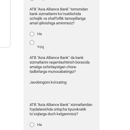
ATB "Asia Alliance Bank" tomonidan
bank xizmatlarini ko‘rsatilishida
ochiqlik va shaffoflik tamoyillariga
amal qilinishiga aminmisiz?
Ha
Yo'q
ATB "Asia Alliance Bank" da bank
xizmatlarini raqamlashtirish borasida
amalga oshirilayotgan chora-
tadbirlarga munosabatingiz?
Javobingizni ko'rsating
ATB "Asia Alliance Bank" xizmatlaridan
foydalanishda ortiqcha byurokratik
to‘siqlarga duch kelganmisiz?
Ha