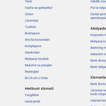
Tarixi
Vakillik mu
Vazifa va qadriyatlari
Pul va valyu
Ustavi
Davlat qimm
operatsiyal
Litsenziya
Tuzilishi
Aksiyado
Boshqaruvi
Korporativ 
Sho`ba korxonalari
Moliyaviy k
Komplayens
Bankning riv
Hamkorlari
Axborotni o
Moliyaviy hisoboti
Bank aksiya
Mukofot va yutuqlari
Bank obligat
Reytinglari
Xizmatla
Bo`sh ish o`rinlari
Bank Boshqa
Matbuot xizmati
Jismoniy va
ko'rib chiqi
Yangiliklar
Internet ba
Savol-javob