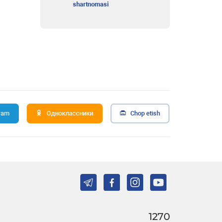
shartnomasi
ram
Одноклассники
Chop etish
1270