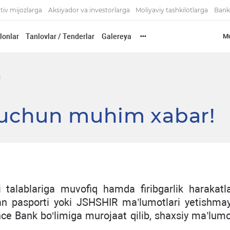
tiv mijozlarga
Aksiyador va investorlarga
Moliyaviy tashkilotlarga
Bank
'lonlar
Tanlovlar / Tenderlar
Galereya
Mu
•••
!
r uchun muhim xabar!
i talablariga muvofiq hamda firibgarlik harakatla
gan pasporti yoki JSHSHIR ma’lumotlari yetishma
ance Bank bo‘limiga murojaat qilib, shaxsiy ma’lumo