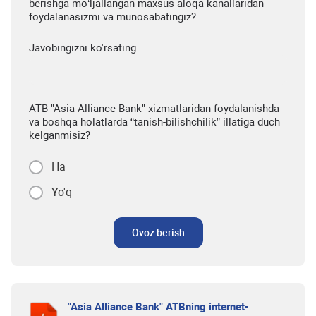
berishga mo‘ljallangan maxsus aloqa kanallaridan
foydalanasizmi va munosabatingiz?
Javobingizni ko'rsating
ATB "Asia Alliance Bank" xizmatlaridan foydalanishda
va boshqa holatlarda “tanish-bilishchilik” illatiga duch
kelganmisiz?
Ha
Yo'q
Ovoz berish
"Asia Alliance Bank" ATBning internet-