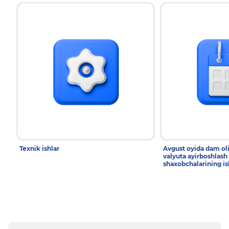
Texnik ishlar
Avgust oyida dam ol
valyuta ayirboshlash
shaxobchalarining is