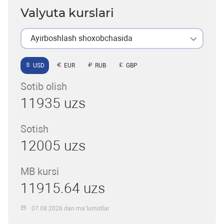
Valyuta kurslari
Ayirboshlash shoxobchasida
USD
EUR
RUB
GBP
Sotib olish
11935 uzs
Sotish
12005 uzs
MB kursi
11915.64 uzs
07.08.2026 dan ma’lumotlar