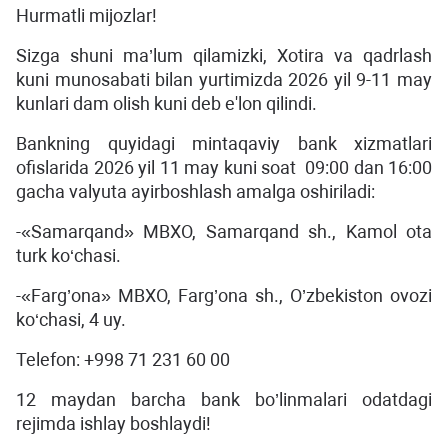
Hurmatli mijozlar!
Sizga shuni ma’lum qilamizki, Xotira va qadrlash
kuni munosabati bilan yurtimizda 2026 yil 9-11 may
kunlari dam olish kuni deb e'lon qilindi.
Bankning quyidagi mintaqaviy bank xizmatlari
ofislarida 2026 yil 11 may kuni soat 09:00 dan 16:00
gacha valyuta ayirboshlash amalga oshiriladi:
-«Samarqand» MBXO, Samarqand sh., Kamol ota
turk ko‘chasi.
-«Farg’ona» MBXO, Farg’ona sh., O’zbekiston ovozi
ko‘chasi, 4 uy.
Telefon: +998 71 231 60 00
12 maydan barcha bank bo’linmalari odatdagi
rejimda ishlay boshlaydi!