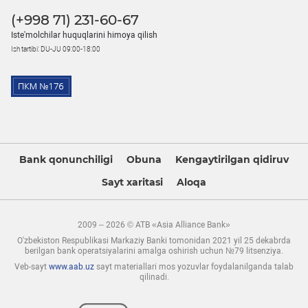
(+998 71) 231-60-67
Iste'molchilar huquqlarini himoya qilish
Ish tartibi: DU-JU 09:00-18:00
Bank qonunchiligi
Obuna
Kengaytirilgan qidiruv
Sayt xaritasi
Aloqa
2009 – 2026 © ATB «Asia Alliance Bank»
O'zbekiston Respublikasi Markaziy Banki tomonidan 2021 yil 25 dekabrda
berilgan bank operatsiyalarini amalga oshirish uchun №79 litsenziya.
Veb-sayt
www.aab.uz
sayt materiallari mos yozuvlar foydalanilganda talab
qilinadi.