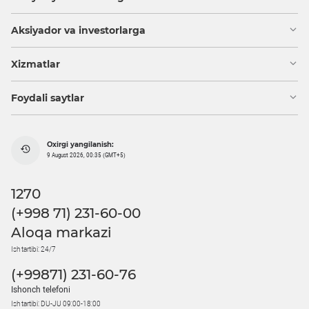
Aksiyador va investorlarga
Xizmatlar
Foydali saytlar
Oxirgi yangilanish:
9 August 2026, 00:35 (GMT+5)
1270
(+998 71) 231-60-00
Aloqa markazi
Ish tartibi: 24/7
(+99871) 231-60-76
Ishonch telefoni
Ish tartibi: DU-JU 09:00-18:00