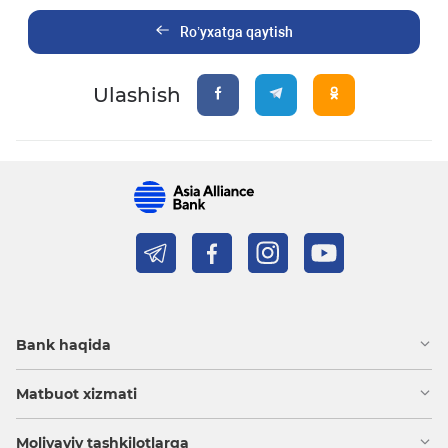
Ro’yxatga qaytish
Ulashish
Bank haqida
Matbuot xizmati
Moliyaviy tashkilotlarga