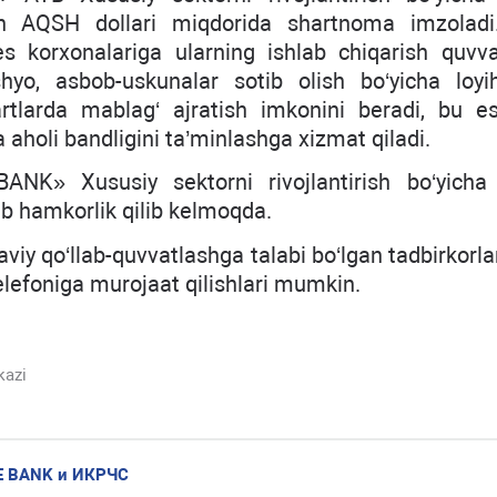
mln AQSH dollari miqdorida shartnoma imzola
es korxonalariga ularning ishlab chiqarish quvvat
shyo, asbob-uskunalar sotib olish bo‘yicha loyih
rtlarda mablag‘ ajratish imkonini beradi, bu es
va aholi bandligini ta’minlashga xizmat qiladi.
BANK» Xususiy sektorni rivojlantirish bo‘yicha
ab hamkorlik qilib kelmoqda.
yaviy qo‘llab-quvvatlashga talabi bo‘lgan tadbirkorl
elefoniga murojaat qilishlari mumkin.
kazi
E BANK и ИКРЧС