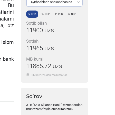
Ayirboshlash shoxobchasida
di. Bu
larini
USD
EUR
RUB
GBP
alarni
Sotib olish
a, o‘z
11900 uzs
Sotish
 Islom
11965 uzs
ar bank
MB kursi
11886.72 uzs
06.08.2026 dan ma’lumotlar
So’rov
ATB "Asia Alliance Bank" xizmatlaridan
muntazam foydalanib turasizmi?