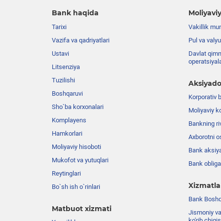
Bank haqida
Moliyaviy
Tarixi
Vakillik mu
Vazifa va qadriyatlari
Pul va valyu
Ustavi
Davlat qimm
operatsiyal
Litsenziya
Tuzilishi
Aksiyado
Boshqaruvi
Korporativ 
Sho`ba korxonalari
Moliyaviy k
Komplayens
Bankning riv
Hamkorlari
Axborotni o
Moliyaviy hisoboti
Bank aksiya
Mukofot va yutuqlari
Bank obligat
Reytinglari
Xizmatla
Bo`sh ish o`rinlari
Bank Boshqa
Matbuot xizmati
Jismoniy va
ko'rib chiqi