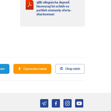
qilib olinguncha deposit
hisovarag’ini ochish va
yuritish ommaviy oferta -
shartnomasi
ram
Одноклассники
Chop etish