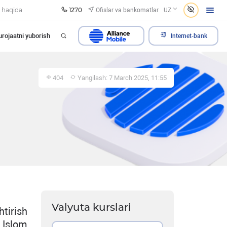
1270
Ofislar va bankomatlar
 haqida
UZ
rojaatni yuborish
Internet-bank
404
Yangilash: 7 March 2025, 11:55
Valyuta kurslari
tirish
 Islom