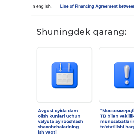
In english:
Line of Financing Agreement betwe
Shuningdek qarang:
Avgust oyida dam
“Москоммерцб
olish kunlari uchun
TB bilan vakilli
valyuta ayirboshlash
munosabatlari
shaxobchalarining
to'xtatilishi ha
ish vaqti