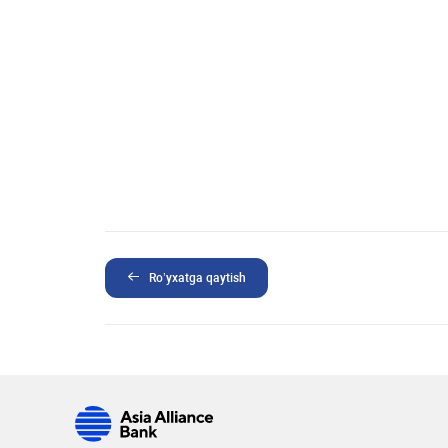
Ro’yxatga qaytish