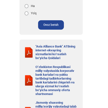
Ha
Yo'q
Ovoz berish
"Asia Alliance Bank" ATBning
internet-ekvayring
xizmatlarini ko‘rsatish
bo‘yicha Qoidalari
O‘zbekiston Respublikasi
milliy valyutasida korporativ
bank kartalari va yakka
tartibdagi tadbirkorlarning
bank kartalarini chiqarish va
ularga xizmat ko‘rsatish
bo‘yicha ommaviy oferta
shartnomasi
Jismoniy shaxsning
milliy/xorijiy valyutadagi talab