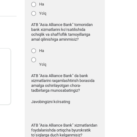
Ha
Yo'q
ATB "Asia Alliance Bank" tomonidan
bank xizmatlarini ko‘rsatilishida
ochiqlik va shaffoflik tamoyillariga
amal qilinishiga aminmisiz?
Ha
Yo'q
ATB "Asia Alliance Bank" da bank
xizmatlarini raqamlashtirish borasida
amalga oshirilayotgan chora-
tadbirlarga munosabatingiz?
Javobingizni ko'rsating
ATB "Asia Alliance Bank" xizmatlaridan
foydalanishda ortiqcha byurokratik
to‘siqlarga duch kelganmisiz?