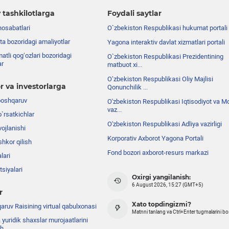
 tashkilotlarga
Foydali saytlar
nosabatlari
O`zbekiston Respublikasi hukumat portali
ta bozoridagi amaliyotlar
Yagona interaktiv davlat xizmatlari portali
atli qog‘ozlari bozoridagi
O`zbekiston Respublikasi Prezidentining
ar
matbuot xi...
Oʼzbekiston Respublikasi Oliy Majlisi
r va investorlarga
Qonunchilik ...
boshqaruv
O'zbekiston Respublikasi Iqtisodiyot va Mo
vaz...
o`rsatkichlar
O'zbekiston Respublikasi Adliya vazirligi
ojlanishi
Korporativ Axborot Yagona Portali
shkor qilish
Fond bozori axborot-resurs markazi
lari
siyalari
Oxirgi yangilanish:
6 August 2026, 15:27 (GMT+5)
r
Xato topdingizmi?
ruv Raisining virtual qabulxonasi
Matnni tanlang va Ctrl+Enter tugmalarini b
 yuridik shaxslar murojaatlarini
sh