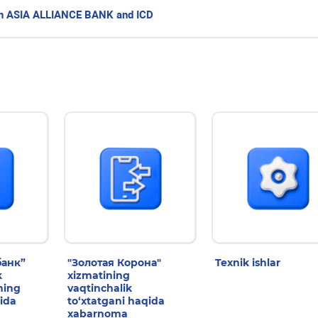
en ASIA ALLIANCE BANK and ICD
анк”
"Золотая Корона"
Texnik ishlar
k
xizmatining
ning
vaqtinchalik
qida
to‘xtatgani haqida
xabarnoma