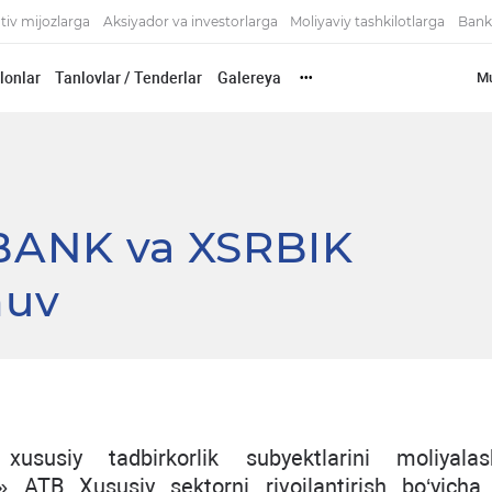
tiv mijozlarga
Aksiyador va investorlarga
Moliyaviy tashkilotlarga
Bank
'lonlar
Tanlovlar / Tenderlar
Galereya
Mu
•••
BANK va XSRBIK
huv
susiy tadbirkorlik subyektlarini moliyalash
TB Xususiy sektorni rivojlantirish bo‘yicha