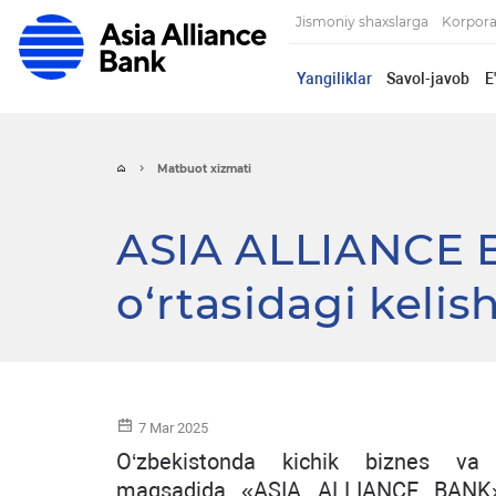
Jismoniy shaxslarga
Korpora
Yangiliklar
Savol-javob
E
Matbuot xizmati
ASIA ALLIANCE 
o‘rtasidagi kelis
7 Mar 2025
O‘zbekistonda kichik biznes va xu
maqsadida «ASIA ALLIANCE BANK» A