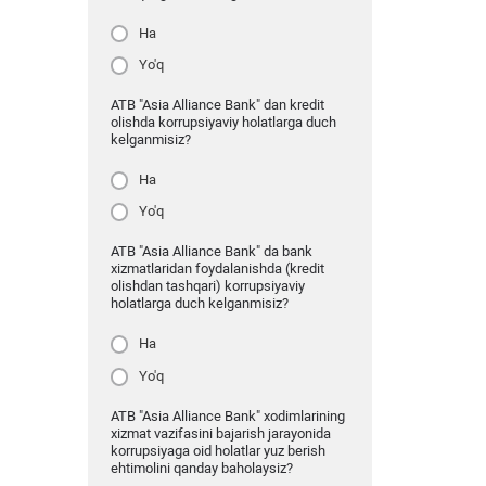
Ha
Yo'q
ATB "Asia Alliance Bank" dan kredit
olishda korrupsiyaviy holatlarga duch
kelganmisiz?
Ha
Yo'q
ATB "Asia Alliance Bank" da bank
xizmatlaridan foydalanishda (kredit
olishdan tashqari) korrupsiyaviy
holatlarga duch kelganmisiz?
Ha
Yo'q
ATB "Asia Alliance Bank" xodimlarining
xizmat vazifasini bajarish jarayonida
korrupsiyaga oid holatlar yuz berish
ehtimolini qanday baholaysiz?