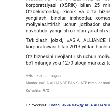
korporatsiyasi (XSRIK) bilan 25 
O‘zbekistondagi kichik va o‘rta bizn
yangilash, binolar, inshootlar, xoma
moliyalashtirish uchun jozibador sha
navbatida, yangi ish o‘rinlari yaratish 
Ta’kidlash joizki, «ASIA ALLIANCE 
korporatsiyasi bilan 2013-yildan boshl
O‘z biznesini rivojlantirish uchun moli
bo‘limlariga yoki 1270 aloqa markazi t
Avtor:
ko'rsatilmagan
Manba: «ASIA ALLIANCE BANK» ATB matbuot mar
Ko'rishlar: 973
На русском:
Соглашение между ASIA ALLIANC