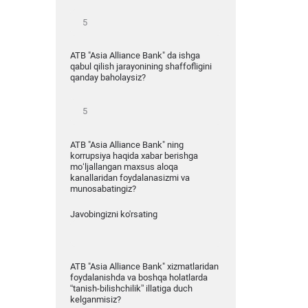
ATB "Asia Alliance Bank" da ishga
qabul qilish jarayonining shaffofligini
qanday baholaysiz?
ATB "Asia Alliance Bank" ning
korrupsiya haqida xabar berishga
mo‘ljallangan maxsus aloqa
kanallaridan foydalanasizmi va
munosabatingiz?
Javobingizni ko'rsating
ATB "Asia Alliance Bank" xizmatlaridan
foydalanishda va boshqa holatlarda
“tanish-bilishchilik” illatiga duch
kelganmisiz?