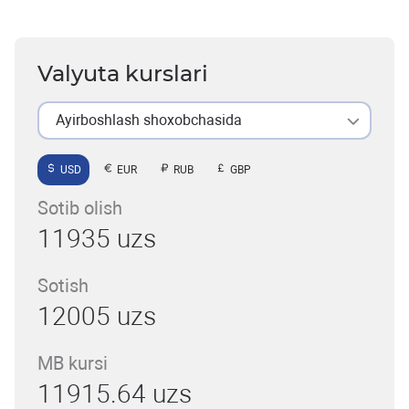
Valyuta kurslari
Ayirboshlash shoxobchasida
USD
EUR
RUB
GBP
Sotib olish
11935 uzs
Sotish
12005 uzs
MB kursi
11915.64 uzs