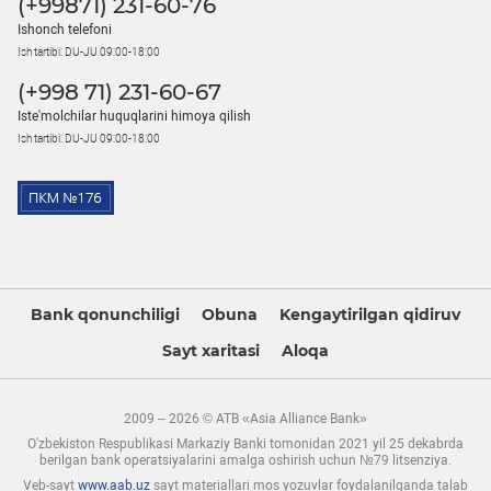
(+99871) 231-60-76
Ishonch telefoni
Ish tartibi: DU-JU 09:00-18:00
(+998 71) 231-60-67
Iste'molchilar huquqlarini himoya qilish
Ish tartibi: DU-JU 09:00-18:00
Bank qonunchiligi
Obuna
Kengaytirilgan qidiruv
Sayt xaritasi
Aloqa
2009 – 2026 © ATB «Asia Alliance Bank»
O'zbekiston Respublikasi Markaziy Banki tomonidan 2021 yil 25 dekabrda
berilgan bank operatsiyalarini amalga oshirish uchun №79 litsenziya.
Veb-sayt
www.aab.uz
sayt materiallari mos yozuvlar foydalanilganda talab