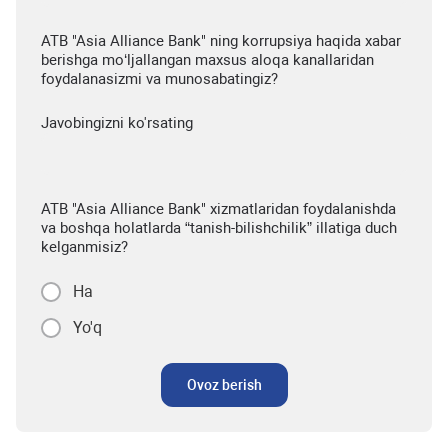
ATB "Asia Alliance Bank" ning korrupsiya haqida xabar
berishga mo‘ljallangan maxsus aloqa kanallaridan
foydalanasizmi va munosabatingiz?
Javobingizni ko'rsating
ATB "Asia Alliance Bank" xizmatlaridan foydalanishda
va boshqa holatlarda “tanish-bilishchilik” illatiga duch
kelganmisiz?
Ha
Yo'q
Ovoz berish