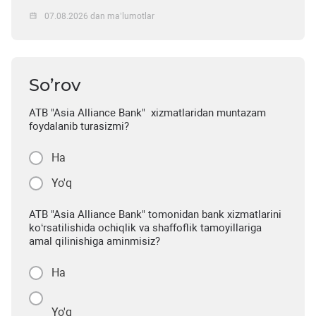
07.08.2026 dan ma’lumotlar
So’rov
ATB "Asia Alliance Bank" xizmatlaridan muntazam
foydalanib turasizmi?
Ha
Yo'q
ATB "Asia Alliance Bank" tomonidan bank xizmatlarini
ko‘rsatilishida ochiqlik va shaffoflik tamoyillariga
amal qilinishiga aminmisiz?
Ha
Yo'q