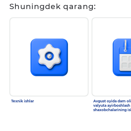
Shuningdek qarang:
Texnik ishlar
Avgust oyida dam ol
valyuta ayirboshlash
shaxobchalarining is