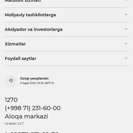
Matbuot xizmati
Moliyaviy tashkilotlarga
Aksiyador va investorlarga
Xizmatlar
Foydali saytlar
Oxirgi yangilanish:
9 August 2026, 00:35 (GMT+5)
1270
(+998 71) 231-60-00
Aloqa markazi
Ish tartibi: 24/7