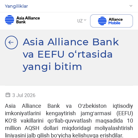
Yangiliklar
UZ
Asia Alliance Bank
va EEFU o‘rtasida
yangi bitim
3 Jul 2026
Asia Alliance Bank va O‘zbekiston iqtisodiy
imkoniyatlarini kengaytirish jamg‘armasi (EEFU)
KO‘B vakillarini qo‘llab-quvvatlash maqsadida 10
million AQSH dollari miqdoridagi moliyalashtirish
liniyasini jalb qilish bo‘yicha kelishuvga erishdilar.