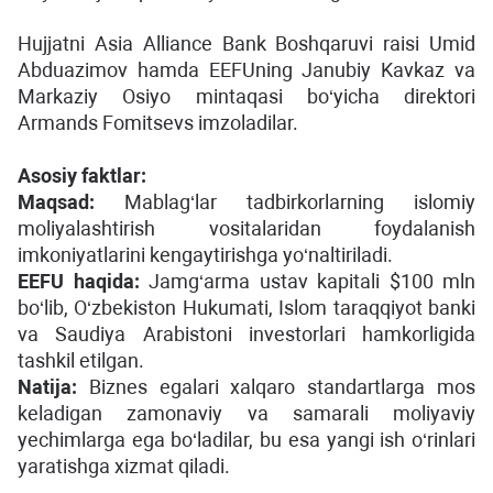
Hujjatni Asia Alliance Bank Boshqaruvi raisi Umid
Abduazimov hamda EEFUning Janubiy Kavkaz va
Markaziy Osiyo mintaqasi bo‘yicha direktori
Armands Fomitsevs imzoladilar.
Asosiy faktlar:
Maqsad:
Mablag‘lar tadbirkorlarning islomiy
moliyalashtirish vositalaridan foydalanish
imkoniyatlarini kengaytirishga yo‘naltiriladi.
EEFU haqida:
Jamg‘arma ustav kapitali $100 mln
bo‘lib, O‘zbekiston Hukumati, Islom taraqqiyot banki
va Saudiya Arabistoni investorlari hamkorligida
tashkil etilgan.
Natija:
Biznes egalari xalqaro standartlarga mos
keladigan zamonaviy va samarali moliyaviy
yechimlarga ega bo‘ladilar, bu esa yangi ish o‘rinlari
yaratishga xizmat qiladi.