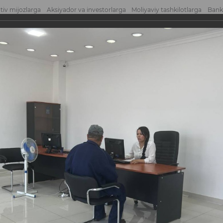
tiv mijozlarga
Aksiyador va investorlarga
Moliyaviy tashkilotlarga
Bank
atni yuborish
Mu
robiy» Bank xizmatlari markazi
Bank xizmatlari marka