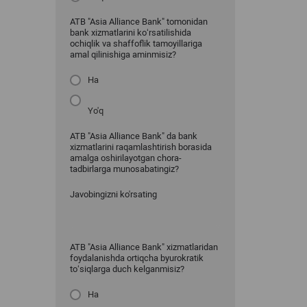
ATB "Asia Alliance Bank" tomonidan
bank xizmatlarini ko‘rsatilishida
ochiqlik va shaffoflik tamoyillariga
amal qilinishiga aminmisiz?
Ha
Yo'q
ATB "Asia Alliance Bank" da bank
xizmatlarini raqamlashtirish borasida
amalga oshirilayotgan chora-
tadbirlarga munosabatingiz?
Javobingizni ko'rsating
ATB "Asia Alliance Bank" xizmatlaridan
foydalanishda ortiqcha byurokratik
to‘siqlarga duch kelganmisiz?
Ha