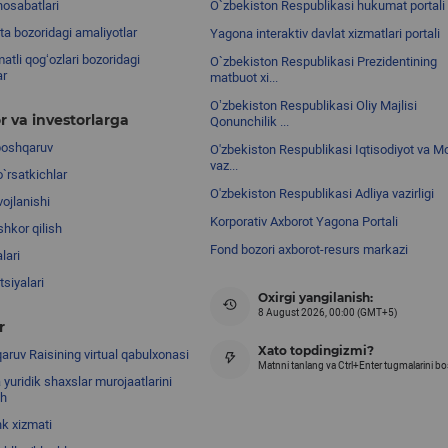
nosabatlari
O`zbekiston Respublikasi hukumat portali
ta bozoridagi amaliyotlar
Yagona interaktiv davlat xizmatlari portali
atli qog‘ozlari bozoridagi
O`zbekiston Respublikasi Prezidentining
ar
matbuot xi...
Oʼzbekiston Respublikasi Oliy Majlisi
r va investorlarga
Qonunchilik ...
boshqaruv
O'zbekiston Respublikasi Iqtisodiyot va Mo
vaz...
o`rsatkichlar
O'zbekiston Respublikasi Adliya vazirligi
ojlanishi
Korporativ Axborot Yagona Portali
shkor qilish
Fond bozori axborot-resurs markazi
lari
siyalari
Oxirgi yangilanish:
8 August 2026, 00:00 (GMT+5)
r
Xato topdingizmi?
ruv Raisining virtual qabulxonasi
Matnni tanlang va Ctrl+Enter tugmalarini b
 yuridik shaxslar murojaatlarini
sh
nk xizmati