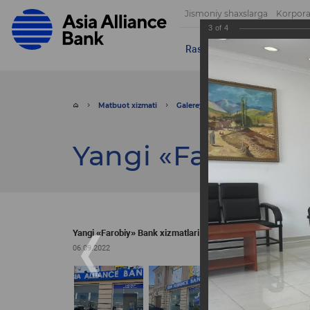
Jismoniy shaxslarga
Korpora
3
of
4
Rasmlar
Videolar
Muroja
Matbuot xizmati
Galereya
Rasmlar
Yangi «Fa
Yangi «Farobiy» 
Yangi «Farobiy» Bank xizmatlari markazi
06.09.2022