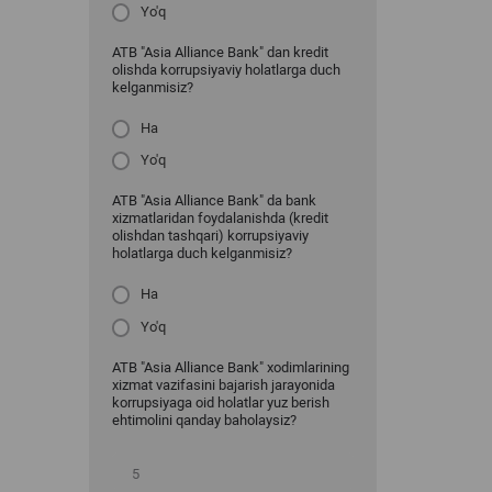
Yo'q
ATB "Asia Alliance Bank" dan kredit
olishda korrupsiyaviy holatlarga duch
kelganmisiz?
Ha
Yo'q
ATB "Asia Alliance Bank" da bank
xizmatlaridan foydalanishda (kredit
olishdan tashqari) korrupsiyaviy
holatlarga duch kelganmisiz?
Ha
Yo'q
ATB "Asia Alliance Bank" xodimlarining
xizmat vazifasini bajarish jarayonida
korrupsiyaga oid holatlar yuz berish
ehtimolini qanday baholaysiz?