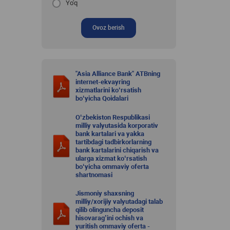
Yo'q
Ovoz berish
"Asia Alliance Bank" ATBning
internet-ekvayring
xizmatlarini ko‘rsatish
bo‘yicha Qoidalari
O‘zbekiston Respublikasi
milliy valyutasida korporativ
bank kartalari va yakka
tartibdagi tadbirkorlarning
bank kartalarini chiqarish va
ularga xizmat ko‘rsatish
bo‘yicha ommaviy oferta
shartnomasi
Jismoniy shaxsning
milliy/xorijiy valyutadagi talab
qilib olinguncha deposit
hisovarag’ini ochish va
yuritish ommaviy oferta -