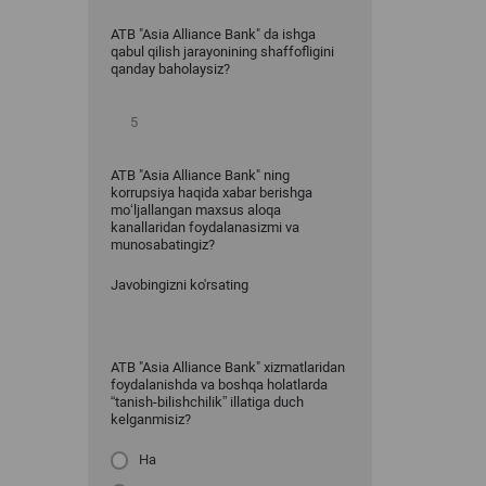
ATB "Asia Alliance Bank" da ishga
qabul qilish jarayonining shaffofligini
qanday baholaysiz?
ATB "Asia Alliance Bank" ning
korrupsiya haqida xabar berishga
mo‘ljallangan maxsus aloqa
kanallaridan foydalanasizmi va
munosabatingiz?
Javobingizni ko'rsating
ATB "Asia Alliance Bank" xizmatlaridan
foydalanishda va boshqa holatlarda
“tanish-bilishchilik” illatiga duch
kelganmisiz?
Ha