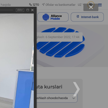
1270
Ofislar va bankomatlar
 haqida
UZ
slider
rojaatni yuborish
Internet-bank
321
Yangilash: 6 September 2022, 17:44
zi
Valyuta kurslari
Ayirboshlash shoxobchasida