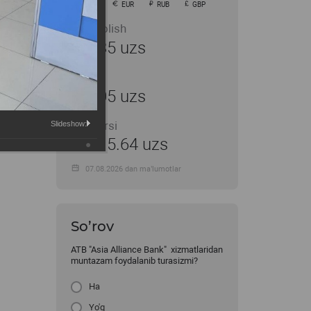
USD
EUR
RUB
GBP
Sotib olish
11935 uzs
Sotish
12005 uzs
MB kursi
Slideshow:
11915.64 uzs
07.08.2026 dan ma’lumotlar
So’rov
ATB "Asia Alliance Bank" xizmatlaridan
muntazam foydalanib turasizmi?
Ha
Yo'q