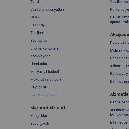
Tarixi
Vakillik mu
Vazifa va qadriyatlari
Pul va valyu
Ustavi
Davlat qimm
operatsiyal
Litsenziya
Tuzilishi
Aksiyado
Boshqaruvi
Korporativ 
Sho`ba korxonalari
Moliyaviy k
Komplayens
Bankning riv
Hamkorlari
Axborotni o
Moliyaviy hisoboti
Bank aksiya
Mukofot va yutuqlari
Bank obligat
Reytinglari
Xizmatla
Bo`sh ish o`rinlari
Bank Boshqa
Matbuot xizmati
Jismoniy va
ko'rib chiqi
Yangiliklar
Internet ba
Savol-javob