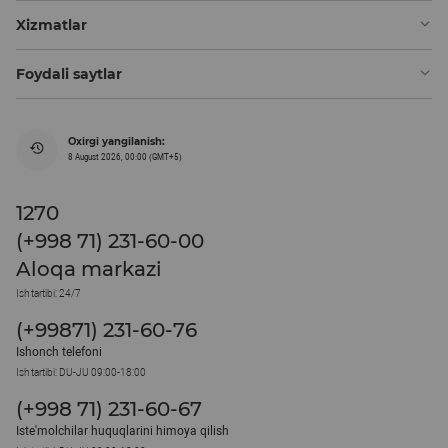
Xizmatlar
Foydali saytlar
Oxirgi yangilanish:
8 August 2026, 00:00 (GMT+5)
1270
(+998 71) 231-60-00
Aloqa markazi
Ish tartibi: 24/7
(+99871) 231-60-76
Ishonch telefoni
Ish tartibi: DU-JU 09:00-18:00
(+998 71) 231-60-67
Iste'molchilar huquqlarini himoya qilish