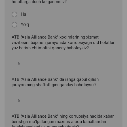
holatlarga duch kelganmisiz?
Ha
Yo'q
ATB "Asia Alliance Bank" xodimlarining xizmat
vazifasini bajarish jarayonida korrupsiyaga oid holatlar
yuz berish ehtimolini qanday baholaysiz?
ATB "Asia Alliance Bank" da ishga qabul qilish
jarayonining shaffofligini qanday baholaysiz?
ATB "Asia Alliance Bank" ning korrupsiya haqida xabar
berishga mo‘ljallangan maxsus aloqa kanallaridan
foydalanasizmi va munosabatingiz?