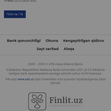
Ish tartibi: DU-JU 09:00-18:00
Bank qonunchiligi
Obuna
Kengaytirilgan qidiruv
Sayt xaritasi
Aloqa
2009 – 2026 © ATB «Asia Alliance Bank»
O'zbekiston Respublikasi Markaziy Banki tomonidan 2021 yil 25 dekabrda
berilgan bank operatsiyalarini amalga oshirish uchun №79 litsenziya.
Veb-sayt
www.aab.uz
sayt materiallari mos yozuvlar foydalanilganda talab
qilinadi.