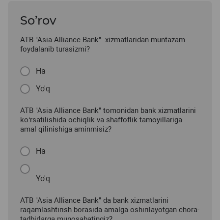
So’rov
ATB "Asia Alliance Bank" xizmatlaridan muntazam
foydalanib turasizmi?
Ha
Yo'q
ATB "Asia Alliance Bank" tomonidan bank xizmatlarini
ko‘rsatilishida ochiqlik va shaffoflik tamoyillariga
amal qilinishiga aminmisiz?
Ha
Yo'q
ATB "Asia Alliance Bank" da bank xizmatlarini
raqamlashtirish borasida amalga oshirilayotgan chora-
tadbirlarga munosabatingiz?