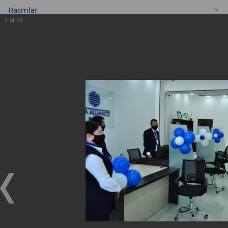
Rasmlar
4
of
10
UZ
“Dilkusho” bank
xizmatlari markazi -
Buxoro
“Dilkusho” bank xizmatlari markazi - Buxoro