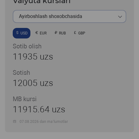
Valyuta kurslari
Ayirboshlash shoxobchasida
USD
EUR
RUB
GBP
Sotib olish
11935 uzs
Sotish
12005 uzs
MB kursi
11915.64 uzs
07.08.2026 dan ma’lumotlar