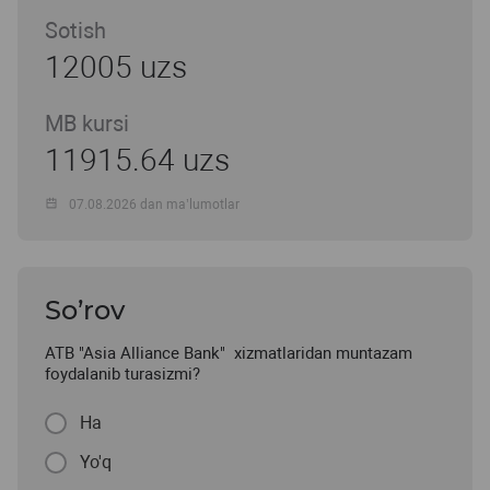
Sotish
12005 uzs
MB kursi
11915.64 uzs
07.08.2026 dan ma’lumotlar
So’rov
ATB "Asia Alliance Bank" xizmatlaridan muntazam
foydalanib turasizmi?
Ha
Yo'q