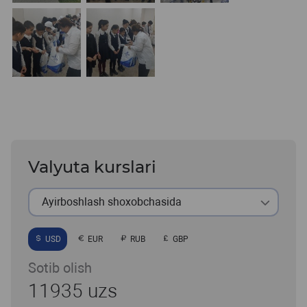
Valyuta kurslari
Ayirboshlash shoxobchasida
USD
EUR
RUB
GBP
Sotib olish
11935 uzs