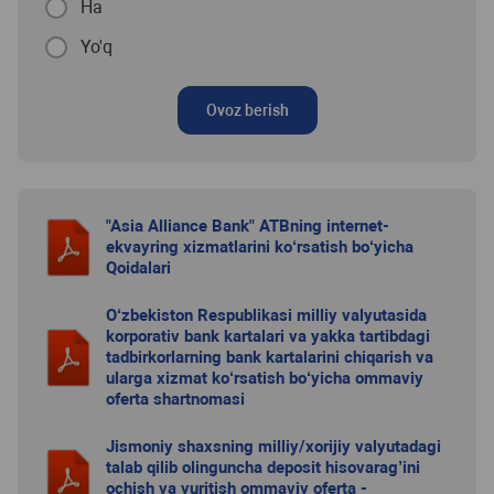
Ha
Yo'q
Ovoz berish
"Asia Alliance Bank" ATBning internet-
ekvayring xizmatlarini ko‘rsatish bo‘yicha
Qoidalari
O‘zbekiston Respublikasi milliy valyutasida
korporativ bank kartalari va yakka tartibdagi
tadbirkorlarning bank kartalarini chiqarish va
ularga xizmat ko‘rsatish bo‘yicha ommaviy
oferta shartnomasi
Jismoniy shaxsning milliy/xorijiy valyutadagi
talab qilib olinguncha deposit hisovarag’ini
ochish va yuritish ommaviy oferta -