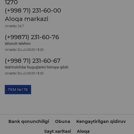
1270
(+998 71) 231-60-00
Aloqa markazi
Ish tartibi: 24/7
(+99871) 231-60-76
Ishonch telefoni
Ish tartibi: DU-JU 09:00-18:00
(+998 71) 231-60-67
Iste'molchilar huquqlarini himoya qilish
Ish tartibi: DU-JU 09:00-18:00
Bank qonunchiligi
Obuna
Kengaytirilgan qidiruv
Sayt xaritasi
Aloqa