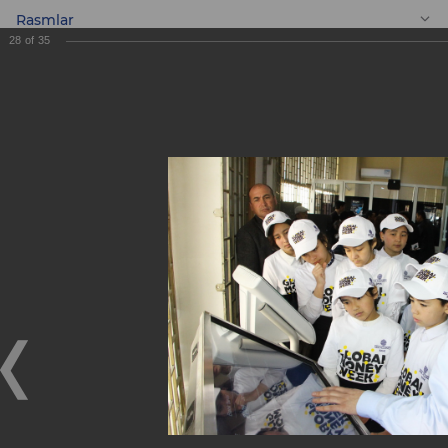
Rasmlar
28
of
35
UZ
Butunjahon Pul
Haftaligi (GMW)
arafasida ASIA
ALLIANCE BANK
filiallariga maktab
o‘quvchilari uchun
ekskursiya!