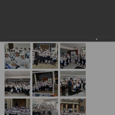
Butunjahon Pul Haftaligi (GMW) arafasida ASIA
ALLIANCE BANK filiallariga maktab o‘quvchilari uchun
ekskursiya!
13.03.2020
#GlobalMoneyWeek2020 #UzbekistanGMW2020
#GMW2020 #financialliteracy