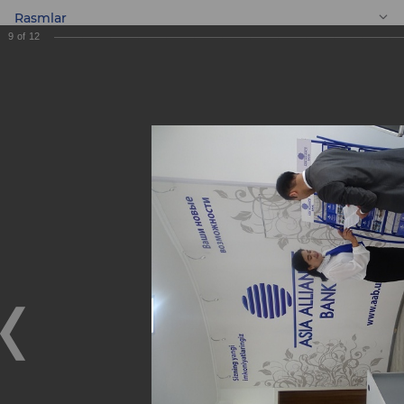
Rasmlar
9
of
12
UZ
Yangi «Yunusobod»
Mini banki!
Yangi «Yunusobod» Mini banki!
01.05.2019