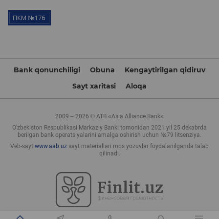
Bank qonunchiligi
Obuna
Kengaytirilgan qidiruv
Sayt xaritasi
Aloqa
2009 – 2026 © ATB «Asia Alliance Bank»
O'zbekiston Respublikasi Markaziy Banki tomonidan 2021 yil 25 dekabrda
berilgan bank operatsiyalarini amalga oshirish uchun №79 litsenziya.
Veb-sayt
www.aab.uz
sayt materiallari mos yozuvlar foydalanilganda talab
qilinadi.