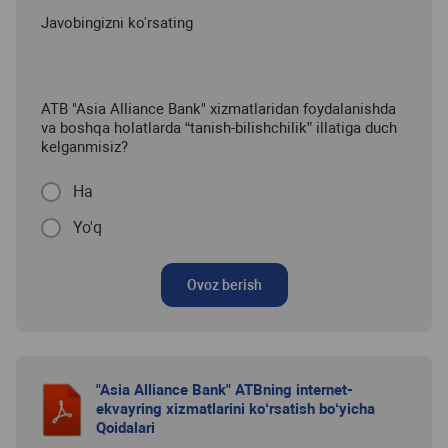
Javobingizni ko'rsating
ATB "Asia Alliance Bank" xizmatlaridan foydalanishda
va boshqa holatlarda “tanish-bilishchilik” illatiga duch
kelganmisiz?
Ha
Yo'q
Ovoz berish
"Asia Alliance Bank" ATBning internet-
ekvayring xizmatlarini ko‘rsatish bo‘yicha
Qoidalari