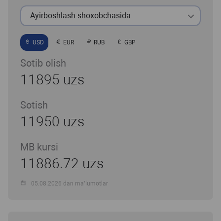
Ayirboshlash shoxobchasida
USD
EUR
RUB
GBP
Sotib olish
11895 uzs
Sotish
11950 uzs
MB kursi
11886.72 uzs
05.08.2026 dan ma’lumotlar