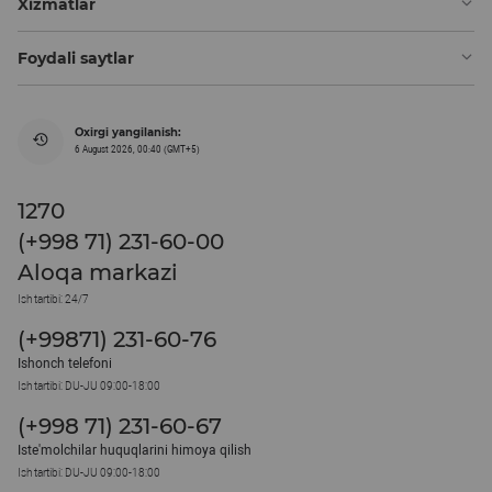
Xizmatlar
Foydali saytlar
Oxirgi yangilanish:
6 August 2026, 00:40 (GMT+5)
1270
(+998 71) 231-60-00
Aloqa markazi
Ish tartibi: 24/7
(+99871) 231-60-76
Ishonch telefoni
Ish tartibi: DU-JU 09:00-18:00
(+998 71) 231-60-67
Iste'molchilar huquqlarini himoya qilish
Ish tartibi: DU-JU 09:00-18:00