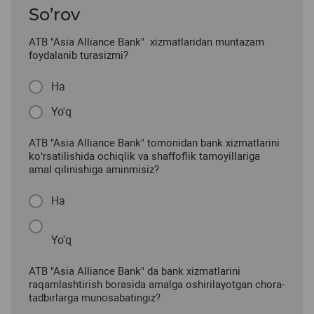
So’rov
ATB "Asia Alliance Bank" xizmatlaridan muntazam
foydalanib turasizmi?
Ha
Yo'q
ATB "Asia Alliance Bank" tomonidan bank xizmatlarini
ko‘rsatilishida ochiqlik va shaffoflik tamoyillariga
amal qilinishiga aminmisiz?
Ha
Yo'q
ATB "Asia Alliance Bank" da bank xizmatlarini
raqamlashtirish borasida amalga oshirilayotgan chora-
tadbirlarga munosabatingiz?