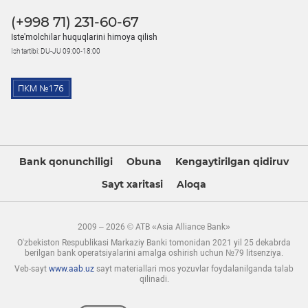
(+998 71) 231-60-67
Iste'molchilar huquqlarini himoya qilish
Ish tartibi: DU-JU 09:00-18:00
Bank qonunchiligi
Obuna
Kengaytirilgan qidiruv
Sayt xaritasi
Aloqa
2009 – 2026 © ATB «Asia Alliance Bank»
O'zbekiston Respublikasi Markaziy Banki tomonidan 2021 yil 25 dekabrda
berilgan bank operatsiyalarini amalga oshirish uchun №79 litsenziya.
Veb-sayt
www.aab.uz
sayt materiallari mos yozuvlar foydalanilganda talab
qilinadi.