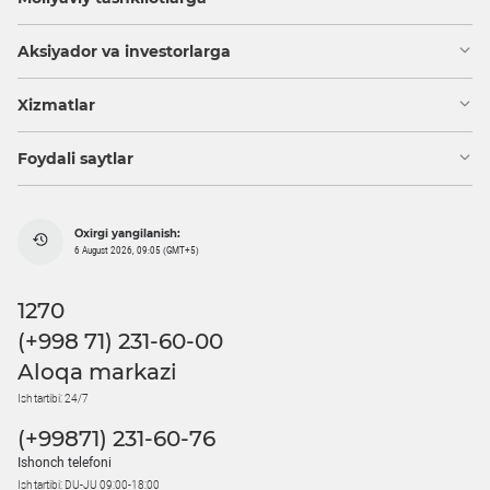
Aksiyador va investorlarga
Xizmatlar
Foydali saytlar
Oxirgi yangilanish:
6 August 2026, 09:05 (GMT+5)
1270
(+998 71) 231-60-00
Aloqa markazi
Ish tartibi: 24/7
(+99871) 231-60-76
Ishonch telefoni
Ish tartibi: DU-JU 09:00-18:00