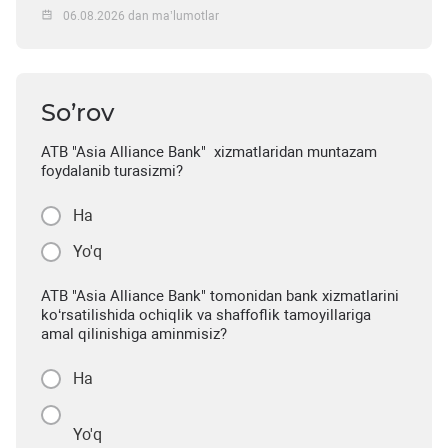
06.08.2026 dan ma’lumotlar
So’rov
ATB "Asia Alliance Bank" xizmatlaridan muntazam
foydalanib turasizmi?
Ha
Yo'q
ATB "Asia Alliance Bank" tomonidan bank xizmatlarini
ko‘rsatilishida ochiqlik va shaffoflik tamoyillariga
amal qilinishiga aminmisiz?
Ha
Yo'q