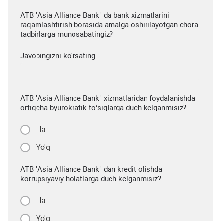
ATB "Asia Alliance Bank" da bank xizmatlarini
raqamlashtirish borasida amalga oshirilayotgan chora-
tadbirlarga munosabatingiz?
Javobingizni ko'rsating
ATB "Asia Alliance Bank" xizmatlaridan foydalanishda
ortiqcha byurokratik to‘siqlarga duch kelganmisiz?
Ha
Yo'q
ATB "Asia Alliance Bank" dan kredit olishda
korrupsiyaviy holatlarga duch kelganmisiz?
Ha
Yo'q