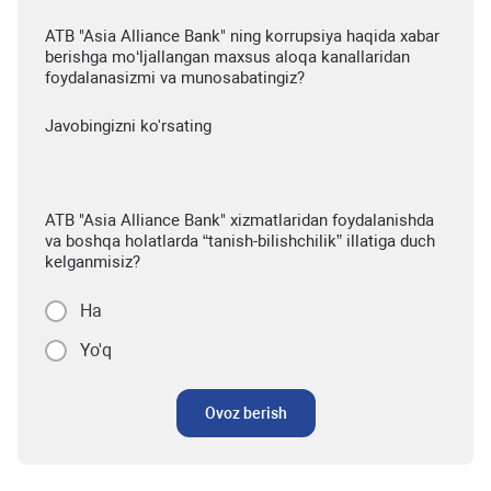
ATB "Asia Alliance Bank" ning korrupsiya haqida xabar
berishga mo‘ljallangan maxsus aloqa kanallaridan
foydalanasizmi va munosabatingiz?
Javobingizni ko'rsating
ATB "Asia Alliance Bank" xizmatlaridan foydalanishda
va boshqa holatlarda “tanish-bilishchilik” illatiga duch
kelganmisiz?
Ha
Yo'q
Ovoz berish