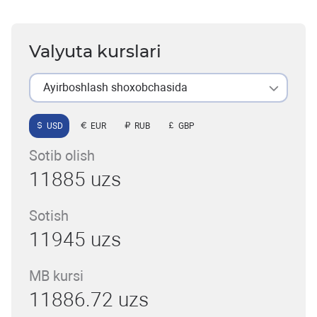
Valyuta kurslari
Ayirboshlash shoxobchasida
USD
EUR
RUB
GBP
Sotib olish
11885 uzs
Sotish
11945 uzs
MB kursi
11886.72 uzs