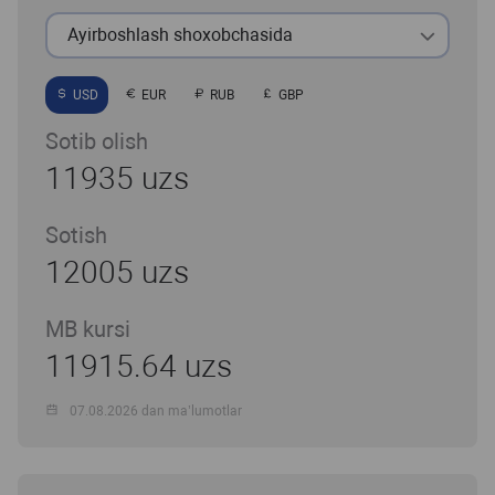
Ayirboshlash shoxobchasida
USD
EUR
RUB
GBP
Sotib olish
11935 uzs
Sotish
12005 uzs
MB kursi
11915.64 uzs
07.08.2026 dan ma’lumotlar