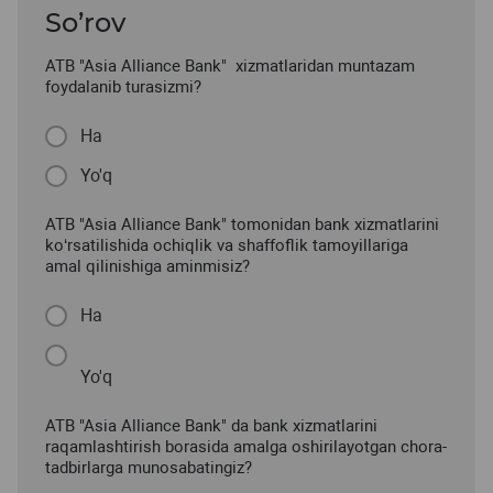
So’rov
ATB "Asia Alliance Bank" xizmatlaridan muntazam
foydalanib turasizmi?
Ha
Yo'q
ATB "Asia Alliance Bank" tomonidan bank xizmatlarini
ko‘rsatilishida ochiqlik va shaffoflik tamoyillariga
amal qilinishiga aminmisiz?
Ha
Yo'q
ATB "Asia Alliance Bank" da bank xizmatlarini
raqamlashtirish borasida amalga oshirilayotgan chora-
tadbirlarga munosabatingiz?