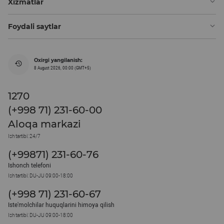
Xizmatlar
Foydali saytlar
Oxirgi yangilanish:
8 August 2026, 00:00 (GMT+5)
1270
(+998 71) 231-60-00
Aloqa markazi
Ish tartibi: 24/7
(+99871) 231-60-76
Ishonch telefoni
Ish tartibi: DU-JU 09:00-18:00
(+998 71) 231-60-67
Iste'molchilar huquqlarini himoya qilish
Ish tartibi: DU-JU 09:00-18:00