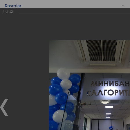
Rasmlar
4
of
12
UZ
Yangi «Algoritm»
Mini banki!
Yangi «Algoritm» Mini banki!
28.12.2018