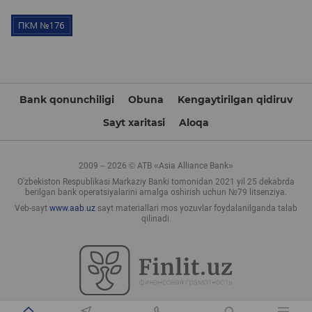
Bank qonunchiligi
Obuna
Kengaytirilgan qidiruv
Sayt xaritasi
Aloqa
2009 – 2026 © ATB «Asia Alliance Bank»
O'zbekiston Respublikasi Markaziy Banki tomonidan 2021 yil 25 dekabrda
berilgan bank operatsiyalarini amalga oshirish uchun №79 litsenziya.
Veb-sayt
www.aab.uz
sayt materiallari mos yozuvlar foydalanilganda talab
qilinadi.