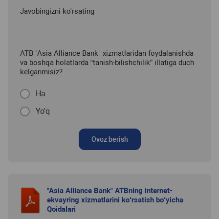
Javobingizni ko'rsating
ATB "Asia Alliance Bank" xizmatlaridan foydalanishda
va boshqa holatlarda “tanish-bilishchilik” illatiga duch
kelganmisiz?
Ha
Yo'q
Ovoz berish
"Asia Alliance Bank" ATBning internet-
ekvayring xizmatlarini ko‘rsatish bo‘yicha
Qoidalari