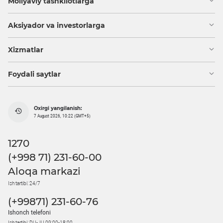
Moliyaviy tashkilotlarga
Aksiyador va investorlarga
Xizmatlar
Foydali saytlar
Oxirgi yangilanish:
7 August 2026, 10:22 (GMT+5)
1270
(+998 71) 231-60-00
Aloqa markazi
Ish tartibi: 24/7
(+99871) 231-60-76
Ishonch telefoni
Ish tartibi: DU-JU 09:00-18:00