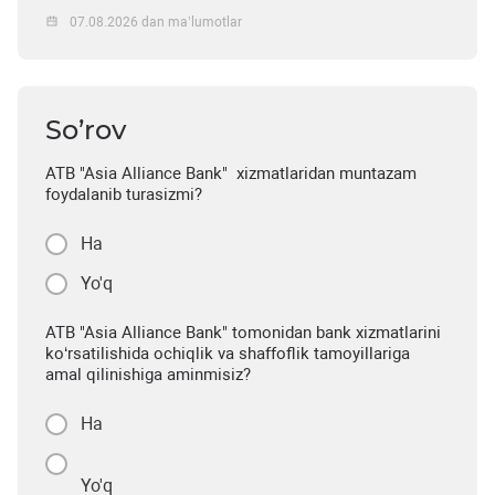
07.08.2026 dan ma’lumotlar
So’rov
ATB "Asia Alliance Bank" xizmatlaridan muntazam
foydalanib turasizmi?
Ha
Yo'q
ATB "Asia Alliance Bank" tomonidan bank xizmatlarini
ko‘rsatilishida ochiqlik va shaffoflik tamoyillariga
amal qilinishiga aminmisiz?
Ha
Yo'q