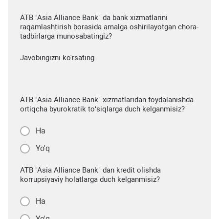
ATB "Asia Alliance Bank" da bank xizmatlarini
raqamlashtirish borasida amalga oshirilayotgan chora-
tadbirlarga munosabatingiz?
Javobingizni ko'rsating
ATB "Asia Alliance Bank" xizmatlaridan foydalanishda
ortiqcha byurokratik to‘siqlarga duch kelganmisiz?
Ha
Yo'q
ATB "Asia Alliance Bank" dan kredit olishda
korrupsiyaviy holatlarga duch kelganmisiz?
Ha
Yo'q