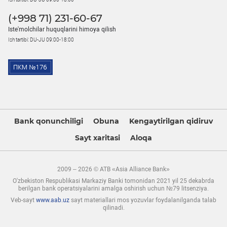
(+998 71) 231-60-67
Iste'molchilar huquqlarini himoya qilish
Ish tartibi: DU-JU 09:00-18:00
Bank qonunchiligi
Obuna
Kengaytirilgan qidiruv
Sayt xaritasi
Aloqa
2009 – 2026 © ATB «Asia Alliance Bank»
O'zbekiston Respublikasi Markaziy Banki tomonidan 2021 yil 25 dekabrda
berilgan bank operatsiyalarini amalga oshirish uchun №79 litsenziya.
Veb-sayt
www.aab.uz
sayt materiallari mos yozuvlar foydalanilganda talab
qilinadi.