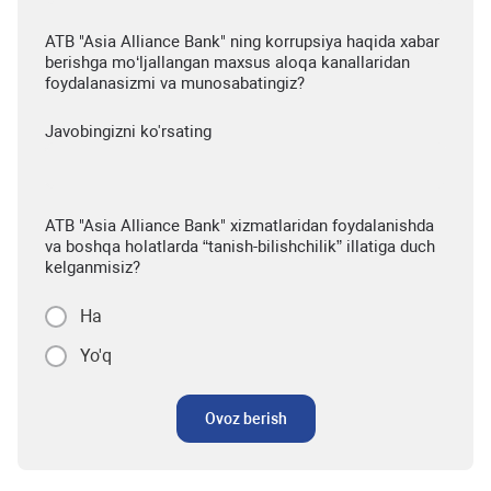
ATB "Asia Alliance Bank" ning korrupsiya haqida xabar
berishga mo‘ljallangan maxsus aloqa kanallaridan
foydalanasizmi va munosabatingiz?
Javobingizni ko'rsating
ATB "Asia Alliance Bank" xizmatlaridan foydalanishda
va boshqa holatlarda “tanish-bilishchilik” illatiga duch
kelganmisiz?
Ha
Yo'q
Ovoz berish