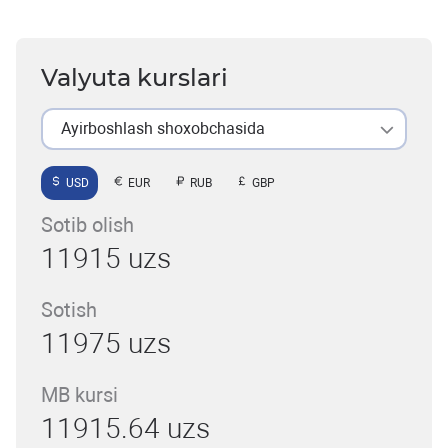
Valyuta kurslari
Ayirboshlash shoxobchasida
USD
EUR
RUB
GBP
Sotib olish
11915 uzs
Sotish
11975 uzs
MB kursi
11915.64 uzs