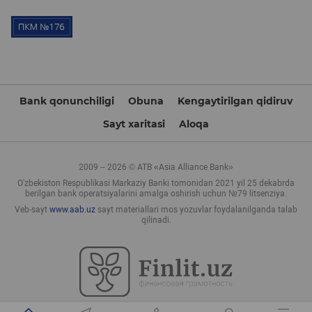
Bank qonunchiligi
Obuna
Kengaytirilgan qidiruv
Sayt xaritasi
Aloqa
2009 – 2026 © ATB «Asia Alliance Bank»
O'zbekiston Respublikasi Markaziy Banki tomonidan 2021 yil 25 dekabrda
berilgan bank operatsiyalarini amalga oshirish uchun №79 litsenziya.
Veb-sayt
www.aab.uz
sayt materiallari mos yozuvlar foydalanilganda talab
qilinadi.