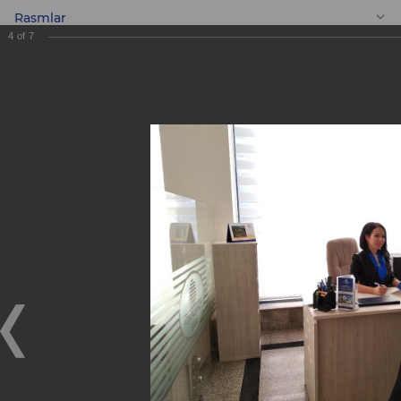
Rasmlar
4
of
7
UZ
Yangi «Innovatsiya»
Mini banki!
Yangi «Innovatsiya» Mini banki!
05.09.2018
Mini bank «Innovatsiya» Toshkent shahrining eng
markazida quyidagi manzil bo’yicha joylashgan: Nikus
ko’chasi, 29-uy, “MBT” biznes markazining birinchi
qavatida ( sobiq “Uzbekiston” maishiy xizmat ko’rsatish
uyi.) Телефон: (+99871) 254-83-77