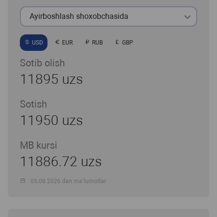
Ayirboshlash shoxobchasida
USD
EUR
RUB
GBP
Sotib olish
11895 uzs
Sotish
11950 uzs
MB kursi
11886.72 uzs
05.08.2026 dan ma’lumotlar