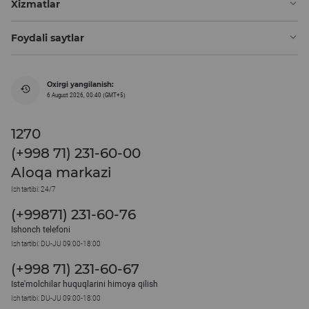
Xizmatlar
Foydali saytlar
Oxirgi yangilanish:
6 August 2026, 00:40 (GMT+5)
1270
(+998 71) 231-60-00
Aloqa markazi
Ish tartibi: 24/7
(+99871) 231-60-76
Ishonch telefoni
Ish tartibi: DU-JU 09:00-18:00
(+998 71) 231-60-67
Iste'molchilar huquqlarini himoya qilish
Ish tartibi: DU-JU 09:00-18:00