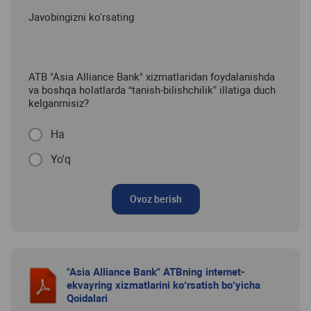
Javobingizni ko'rsating
ATB "Asia Alliance Bank" xizmatlaridan foydalanishda
va boshqa holatlarda “tanish-bilishchilik” illatiga duch
kelganmisiz?
Ha
Yo'q
Ovoz berish
"Asia Alliance Bank" ATBning internet-
ekvayring xizmatlarini ko‘rsatish bo‘yicha
Qoidalari