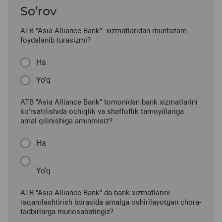
So’rov
ATB "Asia Alliance Bank" xizmatlaridan muntazam
foydalanib turasizmi?
Ha
Yo'q
ATB "Asia Alliance Bank" tomonidan bank xizmatlarini
ko‘rsatilishida ochiqlik va shaffoflik tamoyillariga
amal qilinishiga aminmisiz?
Ha
Yo'q
ATB "Asia Alliance Bank" da bank xizmatlarini
raqamlashtirish borasida amalga oshirilayotgan chora-
tadbirlarga munosabatingiz?