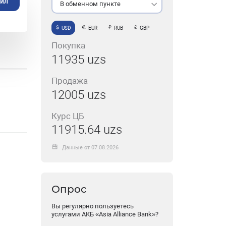
айл
В обменном пункте
USD
EUR
RUB
GBP
Покупка
11935 uzs
Продажа
12005 uzs
Курс ЦБ
11915.64 uzs
Данные от 07.08.2026
Опрос
Вы регулярно пользуетесь
услугами АКБ «Asia Alliance Bank»?