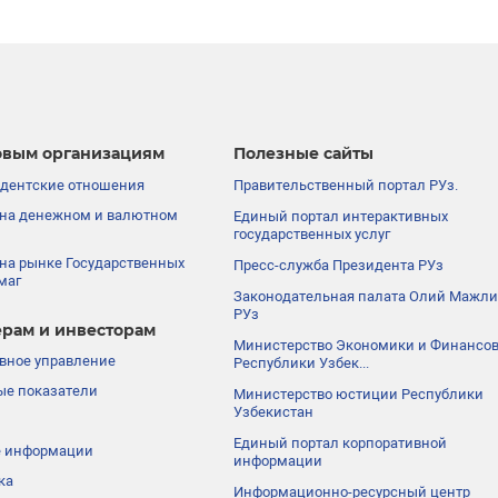
вым организациям
Полезные сайты
дентские отношения
Правительственный портал РУз.
на денежном и валютном
Единый портал интерактивных
государственных услуг
на рынке Государственных
Пресс-служба Президента РУз
маг
Законодательная палата Олий Мажли
РУз
рам и инвесторам
Министерство Экономики и Финансо
вное управление
Республики Узбек...
е показатели
Министерство юстиции Республики
Узбекистан
Единый портал корпоративной
е информации
информации
ка
Информационно-ресурсный центр