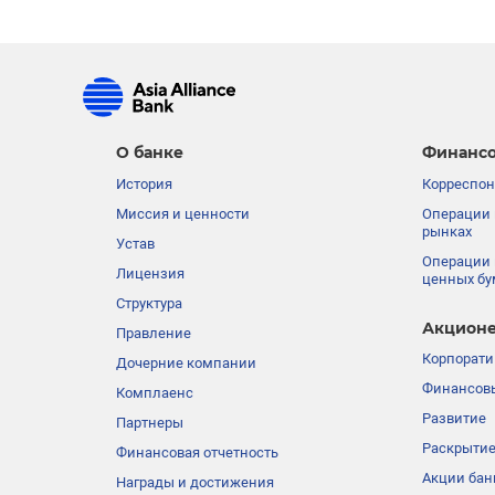
О банке
Финансо
История
Корреспон
Миссия и ценности
Операции 
рынках
Устав
Операции 
Лицензия
ценных бу
Структура
Акционе
Правление
Корпорати
Дочерние компании
Финансовы
Комплаенс
Развитие
Партнеры
Раскрыти
Финансовая отчетность
Акции бан
Награды и достижения