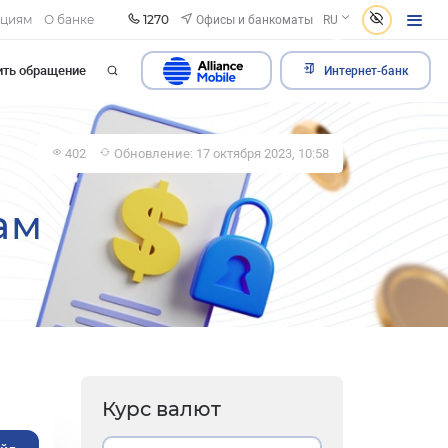
1270
Офисы и банкоматы
ациям
О банке
RU
ить обращение
Интернет-банк
402
Обновление: 17 октября 2023, 10:58
ам
Курс валют