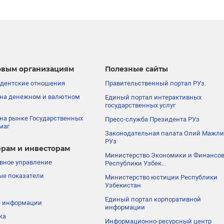
вым организациям
Полезные сайты
дентские отношения
Правительственный портал РУз.
на денежном и валютном
Единый портал интерактивных
государственных услуг
на рынке Государственных
Пресс-служба Президента РУз
маг
Законодательная палата Олий Мажли
РУз
рам и инвесторам
Министерство Экономики и Финансо
вное управление
Республики Узбек...
е показатели
Министерство юстиции Республики
Узбекистан
Единый портал корпоративной
е информации
информации
ка
Информационно-ресурсный центр