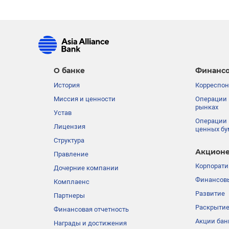
О банке
Финансо
История
Корреспон
Миссия и ценности
Операции 
рынках
Устав
Операции 
Лицензия
ценных бу
Структура
Акционе
Правление
Корпорати
Дочерние компании
Финансовы
Комплаенс
Развитие
Партнеры
Раскрыти
Финансовая отчетность
Акции бан
Награды и достижения