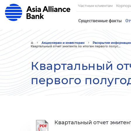
Частным клиентам
Корпор
Существенные факты
От
Акционерам и инвесторам
Раскрытие информаци
Квартальный отчет эмитента по итогам первого полуг...
Квартальный от
первого полуго
Квартальный отчет эмитент