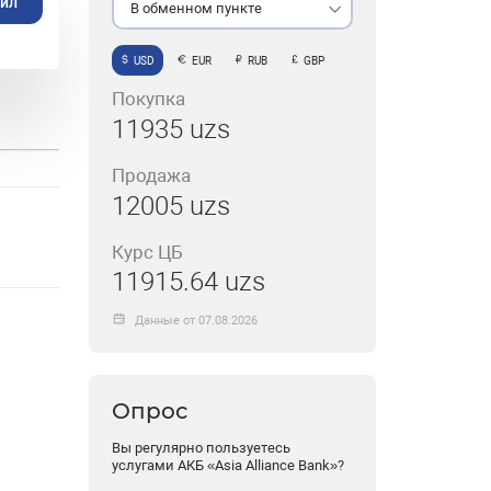
айл
В обменном пункте
USD
EUR
RUB
GBP
Покупка
11935 uzs
Продажа
12005 uzs
Курс ЦБ
11915.64 uzs
Данные от 07.08.2026
Опрос
Вы регулярно пользуетесь
услугами АКБ «Asia Alliance Bank»?