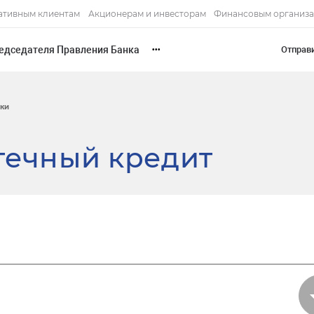
ативным клиентам
Акционерам и инвесторам
Финансовым организ
едседателя Правления Банка
Отправ
•••
нки
течный кредит