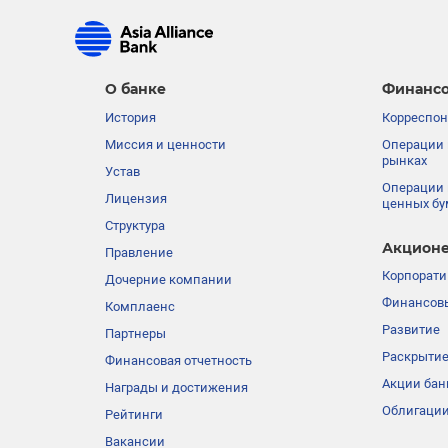
О банке
Финансо
История
Корреспон
Миссия и ценности
Операции 
рынках
Устав
Операции 
Лицензия
ценных бу
Структура
Акционе
Правление
Корпорати
Дочерние компании
Финансовы
Комплаенс
Развитие
Партнеры
Раскрыти
Финансовая отчетность
Акции бан
Награды и достижения
Облигации
Рейтинги
Вакансии