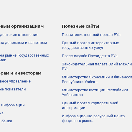
вым организациям
Полезные сайты
дентские отношения
Правительственный портал РУз.
на денежном и валютном
Единый портал интерактивных
государственных услуг
на рынке Государственных
Пресс-служба Президента РУз
маг
Законодательная палата Олий Мажли
РУз
рам и инвесторам
Министерство Экономики и Финансо
вное управление
Республики Узбек...
е показатели
Министерство юстиции Республики
Узбекистан
Единый портал корпоративной
е информации
информации
ка
Информационно-ресурсный центр
фондового рынка
 банка