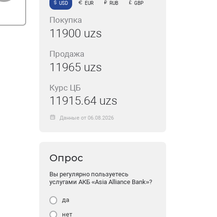
USD
EUR
RUB
GBP
Покупка
11900 uzs
Продажа
11965 uzs
Курс ЦБ
11915.64 uzs
Данные от 06.08.2026
Опрос
Вы регулярно пользуетесь
услугами АКБ «Asia Alliance Bank»?
да
нет