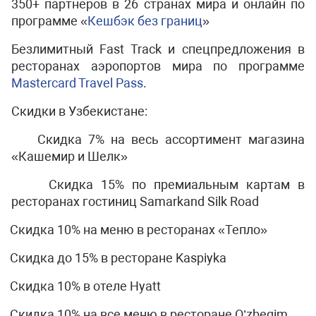
350+ партнеров в 26 странах мира и онлайн по
программе «
Кешбэк без границ
»
Безлимитный
Fast
Track
и спецпредложения в
ресторанах аэропортов мира по программе
Mastercard
Travel
Pass
.
Скидки в Узбекистане:
Скидка 7% на весь ассортимент магазина
«Кашемир и Шелк»
Скидка 15% по премиальным картам в
ресторанах гостиниц
Samarkand
Silk
Road
Скидка 10% на меню в ресторанах «Тепло»
Скидка до 15% в ресторане
Kaspiyka
Скидка 10% в отеле
Hyatt
Скидка 10% на все меню в ресторане
O
’
zbegim