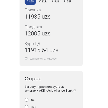
USD
EUR
RUB
GBP
Покупка
11935 uzs
Продажа
12005 uzs
Курс ЦБ
11915.64 uzs
Данные от 07.08.2026
Опрос
Вы регулярно пользуетесь
услугами АКБ «Asia Alliance Bank»?
да
нет