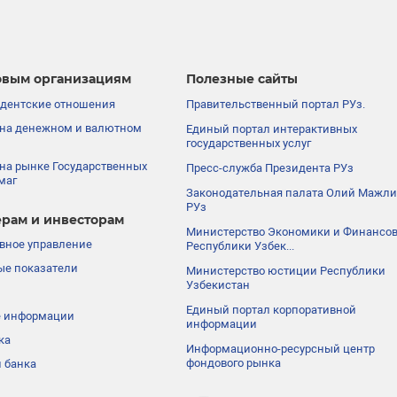
вым организациям
Полезные сайты
дентские отношения
Правительственный портал РУз.
на денежном и валютном
Единый портал интерактивных
государственных услуг
на рынке Государственных
Пресс-служба Президента РУз
маг
Законодательная палата Олий Мажли
РУз
рам и инвесторам
Министерство Экономики и Финансо
вное управление
Республики Узбек...
е показатели
Министерство юстиции Республики
Узбекистан
Единый портал корпоративной
е информации
информации
ка
Информационно-ресурсный центр
фондового рынка
 банка