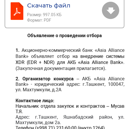
Скачать файл
Размер:
997.05 КБ
Формат:
PDF
Объявление о проведении отбора
1.
Акционерно-коммерческий банк «Asia Alliance
Bank» объявляет отбор
на внедрение системы
XDR (EDR + NDR) для АКБ «
Asia
Alliance
Bank
»
.
(Закупочная документация прилагается).
2.
Организатор конкурса
– АКБ «Asia Alliance
Bank» - юридический адрес: г.Ташкент, 100047,
ул. Махтумкули, д.2А
Контактное лицо:
Начальник отдела закупок и контрактов – Мусав
Т.Я
.
Адрес
: г.Ташкент,
Яшнабадский район, ул.
Махтумкули, дом 2а.
Телефон (+998 71)
231-60-00 (внутр.1264).