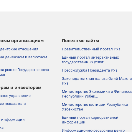
вым организациям
Полезные сайты
дентские отношения
Правительственный портал РУз.
на денежном и валютном
Единый портал интерактивных
государственных услуг
на рынке Государственных
Пресс-служба Президента РУз
маг
Законодательная палата Олий Мажли
РУз
рам и инвесторам
Министерство Экономики и Финансо
вное управление
Республики Узбек...
е показатели
Министерство юстиции Республики
Узбекистан
Единый портал корпоративной
е информации
информации
ка
Информационно-ресурсный центр