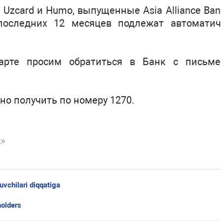
Uzcard и Humo, выпущенные Asia Alliance Ban
последних 12 месяцев подлежат автоматич
карте просим обратиться в Банк с письм
 получить по номеру 1270.
k»
uvchilari diqqatiga
holders