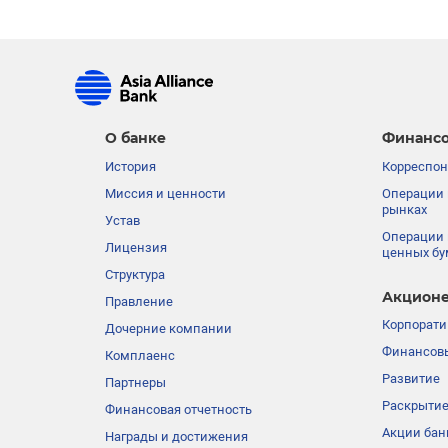
О банке
Финансо
История
Корреспон
Миссия и ценности
Операции 
рынках
Устав
Операции 
Лицензия
ценных бу
Структура
Акционе
Правление
Корпорати
Дочерние компании
Финансовы
Комплаенс
Развитие
Партнеры
Раскрыти
Финансовая отчетность
Акции бан
Награды и достижения