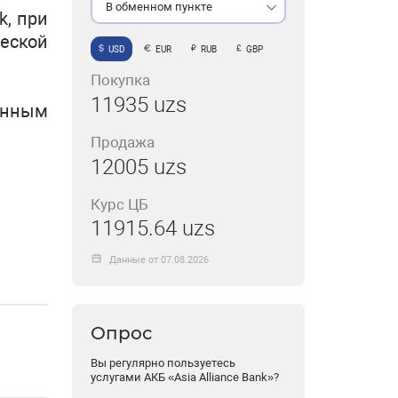
В обменном пункте
k, при
еской
USD
EUR
RUB
GBP
Покупка
11935 uzs
енным
Продажа
12005 uzs
Курс ЦБ
11915.64 uzs
Данные от 07.08.2026
Опрос
Вы регулярно пользуетесь
услугами АКБ «Asia Alliance Bank»?