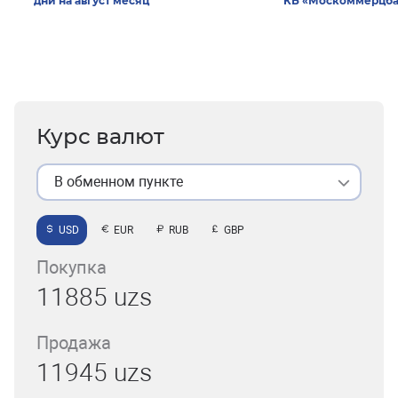
дни на август месяц
КБ «Москоммерцба
Курс валют
В обменном пункте
USD
EUR
RUB
GBP
Покупка
11885 uzs
Продажа
11945 uzs