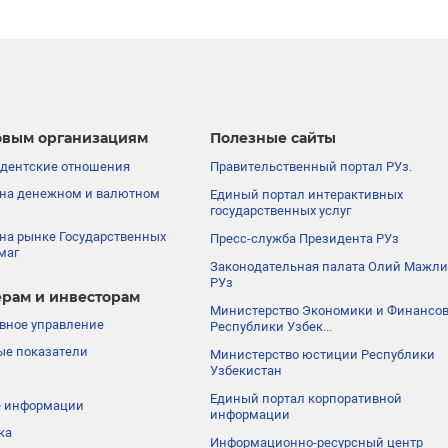
вым организациям
Полезные сайты
дентские отношения
Правительственный портал РУз.
на денежном и валютном
Единый портал интерактивных
государственных услуг
на рынке Государственных
Пресс-служба Президента РУз
маг
Законодательная палата Олий Мажли
РУз
рам и инвесторам
Министерство Экономики и Финансо
вное управление
Республики Узбек...
е показатели
Министерство юстиции Республики
Узбекистан
Единый портал корпоративной
е информации
информации
ка
Информационно-ресурсный центр