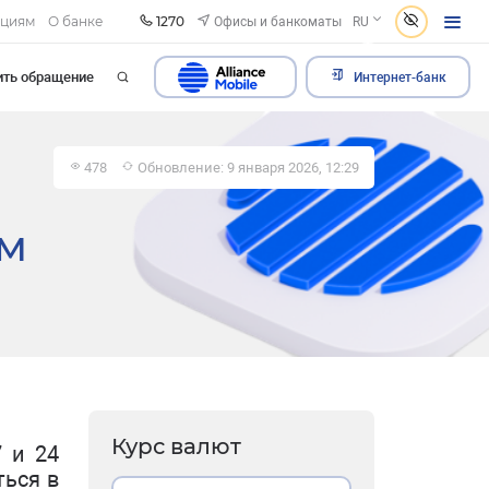
1270
Офисы и банкоматы
ациям
О банке
RU
ить обращение
Интернет-банк
478
Обновление: 9 января 2026, 12:29
ым
Курс валют
7 и 24
ться в