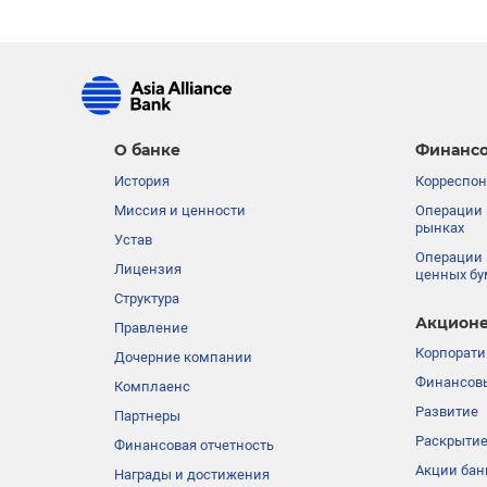
О банке
Финансо
История
Корреспон
Миссия и ценности
Операции 
рынках
Устав
Операции 
Лицензия
ценных бу
Структура
Акционе
Правление
Корпорати
Дочерние компании
Финансовы
Комплаенс
Развитие
Партнеры
Раскрыти
Финансовая отчетность
Акции бан
Награды и достижения