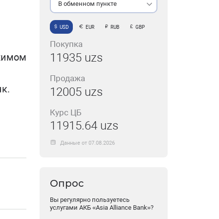
В обменном пункте
USD
EUR
RUB
GBP
Покупка
11935 uzs
жимом
Продажа
к.
12005 uzs
Курс ЦБ
11915.64 uzs
Данные от 07.08.2026
Опрос
Вы регулярно пользуетесь
услугами АКБ «Asia Alliance Bank»?