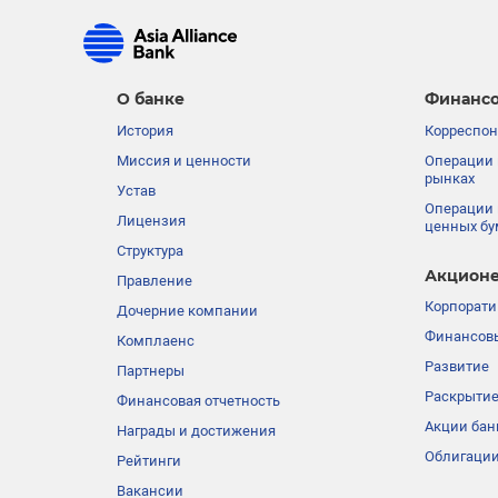
О банке
Финансо
История
Корреспон
Миссия и ценности
Операции 
рынках
Устав
Операции 
Лицензия
ценных бу
Структура
Акционе
Правление
Корпорати
Дочерние компании
Финансовы
Комплаенс
Развитие
Партнеры
Раскрыти
Финансовая отчетность
Акции бан
Награды и достижения
Облигации
Рейтинги
Вакансии