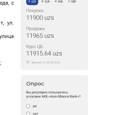
ода, с
USD
EUR
RUB
GBP
Покупка
11900 uzs
т, ул.
Продажа
11965 uzs
 улица
Курс ЦБ
11915.64 uzs
;
Данные от 06.08.2026
аева.
Опрос
Вы регулярно пользуетесь
услугами АКБ «Asia Alliance Bank»?
да
нет