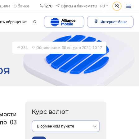
1270
Офисы и банкоматы
ациям
О банке
RU
ить обращение
Интернет-банк
334
Обновление: 30 августа 2024, 10:17
ря
Курс валют
мости
по 03
В обменном пункте