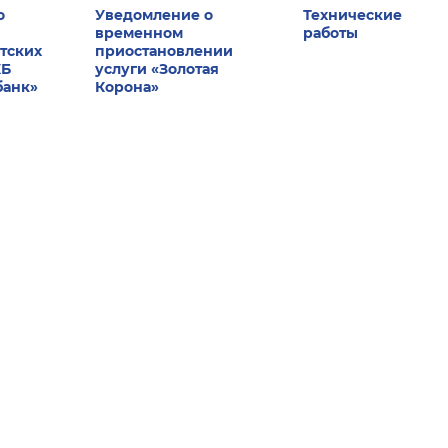
о
Уведомление о
Технические
временном
работы
тских
приостановлении
КБ
услуги «Золотая
банк»
Корона»