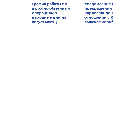
График работы по
Уведомление 
валютно-обменным
прекращении
операциям в
корреспонден
выходные дни на
отношений с 
август месяц
«Москоммерц