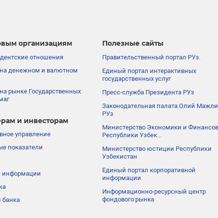
вым организациям
Полезные сайты
дентские отношения
Правительственный портал РУз.
на денежном и валютном
Единый портал интерактивных
государственных услуг
на рынке Государственных
Пресс-служба Президента РУз
маг
Законодательная палата Олий Мажли
РУз
рам и инвесторам
Министерство Экономики и Финансо
вное управление
Республики Узбек...
е показатели
Министерство юстиции Республики
Узбекистан
Единый портал корпоративной
е информации
информации
ка
Информационно-ресурсный центр
фондового рынка
 банка