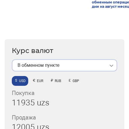
обменным операци
дни на август меся
Курс валют
В обменном пункте
USD
EUR
RUB
GBP
Покупка
11935 uzs
Продажа
12005 uzs