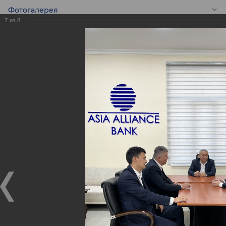
Фотогалерея
7
из
8
RU
Новый Центр
банковских услуг
«Кукча»
Новый Центр банковских услуг «Кукча»
24.10.2022