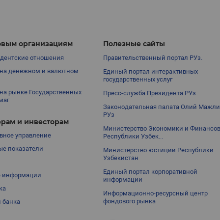
вым организациям
Полезные сайты
дентские отношения
Правительственный портал РУз.
на денежном и валютном
Единый портал интерактивных
государственных услуг
на рынке Государственных
Пресс-служба Президента РУз
маг
Законодательная палата Олий Мажли
РУз
рам и инвесторам
Министерство Экономики и Финансо
вное управление
Республики Узбек...
е показатели
Министерство юстиции Республики
Узбекистан
Единый портал корпоративной
е информации
информации
ка
Информационно-ресурсный центр
фондового рынка
 банка