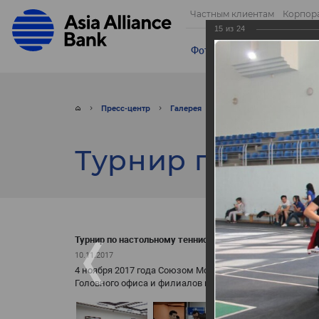
Частным клиентам
Корпор
15
из
24
Фотогалерея
Видео
От
Пресс-центр
Галерея
Фото
Турнир по на
Турнир по наст
Турнир по настольному теннису
10.11.2017
4 ноября 2017 года Союзом Молодёжи АКБ «ASIA ALLIA
Головного офиса и филиалов города Ташкента в спорт