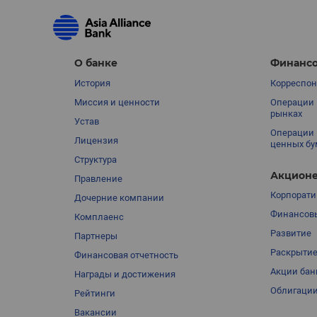
О банке
Финансо
История
Корреспон
Миссия и ценности
Операции 
рынках
Устав
Операции 
Лицензия
ценных бу
Структура
Акционе
Правление
Корпорати
Дочерние компании
Финансовы
Комплаенс
Развитие
Партнеры
Раскрыти
Финансовая отчетность
Акции бан
Награды и достижения
Облигации
Рейтинги
Вакансии