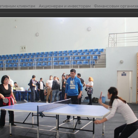
ативным клиентам
Акционерам и инвесторам
Финансовым организ
править обращение
Отправ
стольному теннису
ольному теннису
NCE BANK» был организован турнир по настольному теннису среди сотр
ивном комплексе Ташкентского Финансового Института.