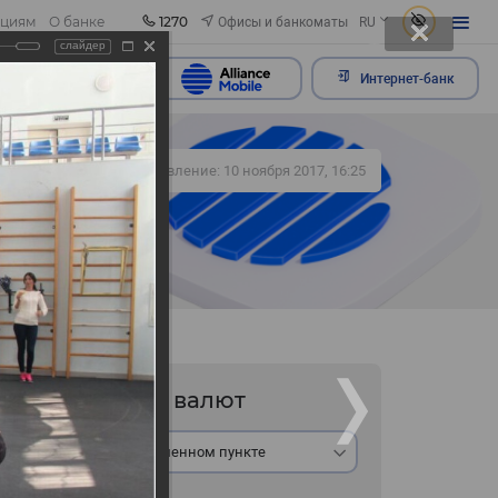
1270
Офисы и банкоматы
ациям
О банке
RU
слайдер
ить обращение
Интернет-банк
430
Обновление: 10 ноября 2017, 16:25
Курс валют
удников
В обменном пункте