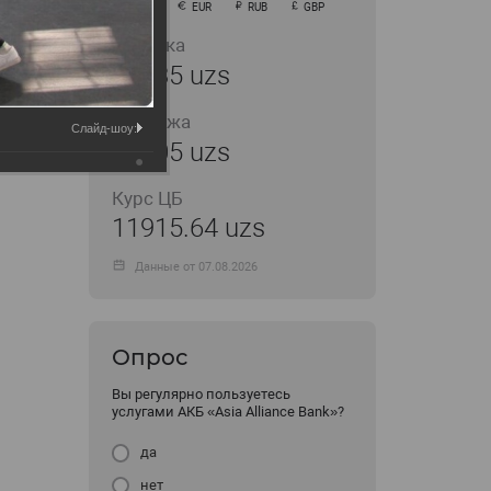
USD
EUR
RUB
GBP
Покупка
11935 uzs
Продажа
Слайд-шоу:
12005 uzs
Курс ЦБ
11915.64 uzs
Данные от 07.08.2026
Опрос
Вы регулярно пользуетесь
услугами АКБ «Asia Alliance Bank»?
да
нет