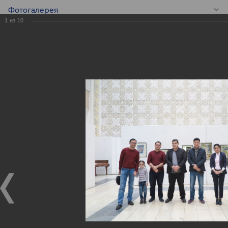
Фотогалерея
1
из
10
RU
Сотрудники АКБ
“ASIA ALLIANCE
BANK” посетили
выставку Евгения
Панова.
Сотрудники АКБ “ASIA ALLIANCE BANK” посетили
выставку Евгения Панова.
01.11.2017