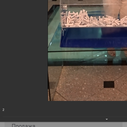
Курс валют
В обменном пункте
USD
EUR
RUB
GBP
Покупка
11935 uzs
2
Продажа